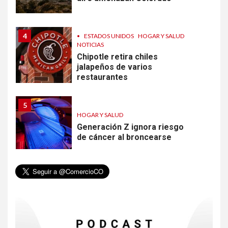
4
•
ESTADOS UNIDOS
HOGAR Y SALUD
NOTICIAS
Chipotle retira chiles
jalapeños de varios
restaurantes
5
HOGAR Y SALUD
Generación Z ignora riesgo
de cáncer al broncearse
6
HOGAR Y SALUD
Gas radón exige atención de
compradores e inquilinos