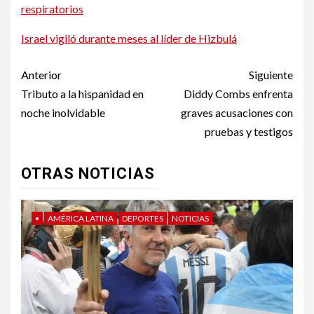
respiratorios
Israel vigiló durante meses al líder de Hizbulá
Post
Anterior
Siguiente
navigation
Tributo a la hispanidad en
Diddy Combs enfrenta
noche inolvidable
graves acusaciones con
pruebas y testigos
OTRAS NOTICIAS
•
AMÉRICA LATINA
DEPORTES
NOTICIAS