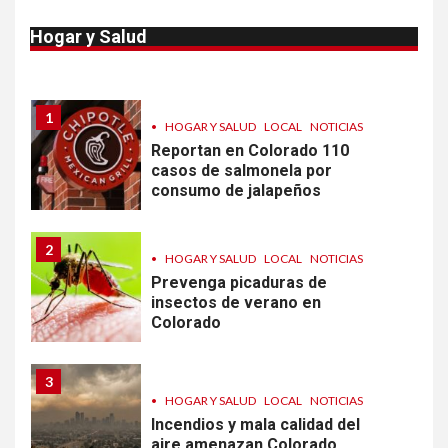
Van 4,100 casos confirmados
Hogar y Salud
por parásito que causa
diarrea en EEUU
1
•
HOGAR Y SALUD
LOCAL
NOTICIAS
Reportan en Colorado 110
casos de salmonela por
consumo de jalapeños
2
•
HOGAR Y SALUD
LOCAL
NOTICIAS
Prevenga picaduras de
insectos de verano en
Colorado
3
•
HOGAR Y SALUD
LOCAL
NOTICIAS
Incendios y mala calidad del
aire amenazan Colorado