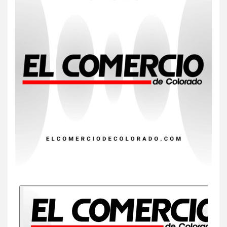
7
HOGAR Y SALUD
Insistir también tiene su
precio
8
•
ESTADOS UNIDOS
HOGAR Y SALUD
NOTICIAS
EE. UU. reporta sus primeras
dos muertes por Cyclospora
en Michigan
9
•
ESTADOS UNIDOS
HOGAR Y SALUD
NOTICIAS
Más casos de sarampión en
EEUU este año que en 2025
10
•
ESTADOS UNIDOS
HOGAR Y SALUD