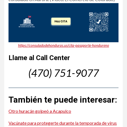
https://consuladodehonduras.us/cita-pasaporte-hondureno
Llame al Call Center
(470) 751-9077
También te puede interesar:
Otro huracán golpeó a Acapulco
Vacúnate para protegerte durante la temporada de virus