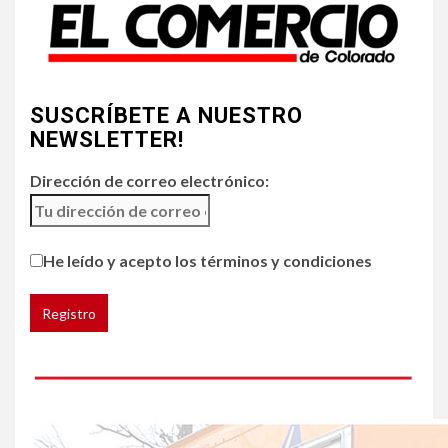
4
•
ESTADOS UNIDOS
HOGAR Y SALUD
NOTICIAS
SUSCRÍBETE A NUESTRO
Chipotle retira chiles
jalapeños de varios
NEWSLETTER!
restaurantes
Dirección de correo electrónico:
5
HOGAR Y SALUD
Generación Z ignora riesgo
He leído y acepto los términos y condiciones
de cáncer al broncearse