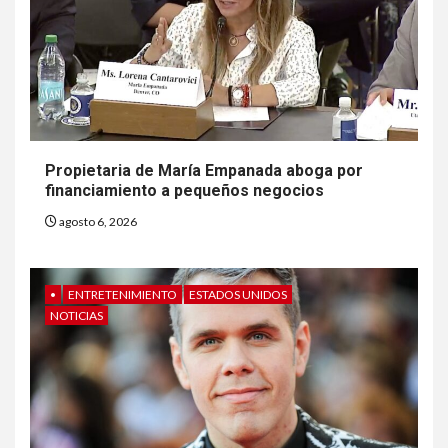
6
HOGAR Y SALUD
Insistir también tiene su
precio
Propietaria de María Empanada aboga por
financiamiento a pequeños negocios
7
•
ESTADOS UNIDOS
HOGAR Y SALUD
NOTICIAS
agosto 6, 2026
EE. UU. reporta sus primeras
dos muertes por Cyclospora
en Michigan
•
ENTRETENIMIENTO
ESTADOS UNIDOS
NOTICIAS
8
•
ESTADOS UNIDOS
HOGAR Y SALUD
NOTICIAS
Más casos de sarampión en
EEUU este año que en 2025