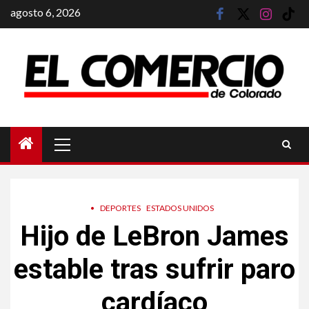
Saltar
agosto 6, 2026
facebook
twitter
instagram
tik
al
tok
contenido
Menú
principal
•
DEPORTES
ESTADOS UNIDOS
Hijo de LeBron James
estable tras sufrir paro
cardíaco