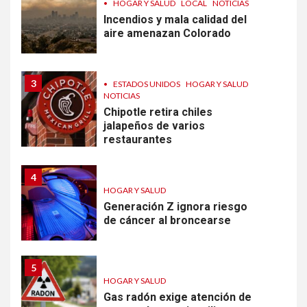
•
HOGAR Y SALUD
LOCAL
NOTICIAS
Incendios y mala calidad del
aire amenazan Colorado
3
•
ESTADOS UNIDOS
HOGAR Y SALUD
NOTICIAS
Chipotle retira chiles
jalapeños de varios
restaurantes
4
HOGAR Y SALUD
Generación Z ignora riesgo
de cáncer al broncearse
5
HOGAR Y SALUD
Gas radón exige atención de