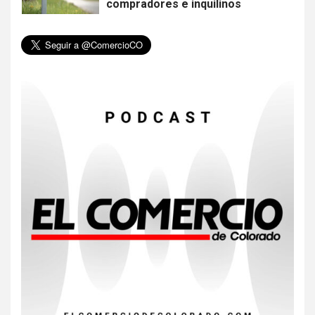
compradores e inquilinos
6
HOGAR Y SALUD
Insistir también tiene su
precio
7
•
ESTADOS UNIDOS
HOGAR Y SALUD
NOTICIAS
EE. UU. reporta sus primeras
dos muertes por Cyclospora
en Michigan
8
•
ESTADOS UNIDOS
HOGAR Y SALUD
NOTICIAS
Más casos de sarampión en
EEUU este año que en 2025