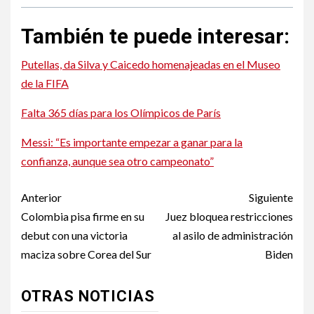
También te puede interesar:
Putellas, da Silva y Caicedo homenajeadas en el Museo
de la FIFA
Falta 365 días para los Olímpicos de París
Messi: “Es importante empezar a ganar para la
confianza, aunque sea otro campeonato”
Post
Anterior
Siguiente
navigation
Colombia pisa firme en su
Juez bloquea restricciones
debut con una victoria
al asilo de administración
maciza sobre Corea del Sur
Biden
OTRAS NOTICIAS