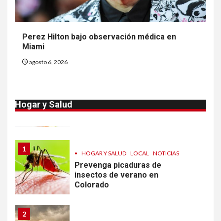
9
•
ESTADOS UNIDOS
HOGAR Y SALUD
NOTICIAS
Van 4,100 casos confirmados
Perez Hilton bajo observación médica en
por parásito que causa
Miami
diarrea en EEUU
agosto 6, 2026
10
•
ESTADOS UNIDOS
HOGAR Y SALUD
NOTICIAS
Sigue investigación sobre
Hogar y Salud
Taylor Farms por lechuga
contaminada
1
•
HOGAR Y SALUD
LOCAL
NOTICIAS
Prevenga picaduras de
insectos de verano en
Colorado
2