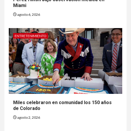
Miami
agosto 6, 2026
ENTRETENIMIENTO
6
HOGAR Y SALUD
Insistir también tiene su
precio
Miles celebraron en comunidad los 150 años
de Colorado
7
•
ESTADOS UNIDOS
HOGAR Y SALUD
NOTICIAS
agosto 2, 2026
EE. UU. reporta sus primeras
dos muertes por Cyclospora