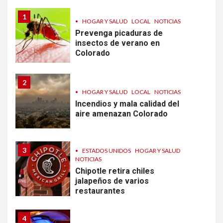
1
•
HOGAR Y SALUD
LOCAL
NOTICIAS
Prevenga picaduras de
insectos de verano en
Colorado
2
•
HOGAR Y SALUD
LOCAL
NOTICIAS
Incendios y mala calidad del
aire amenazan Colorado
3
•
ESTADOS UNIDOS
HOGAR Y SALUD
NOTICIAS
Chipotle retira chiles
jalapeños de varios
restaurantes
4