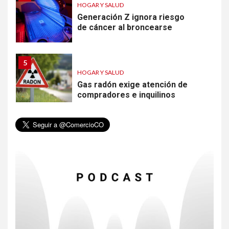
HOGAR Y SALUD
Generación Z ignora riesgo
de cáncer al broncearse
5
HOGAR Y SALUD
Gas radón exige atención de
compradores e inquilinos
6
HOGAR Y SALUD
Insistir también tiene su
precio
7
•
ESTADOS UNIDOS
HOGAR Y SALUD
NOTICIAS
EE. UU. reporta sus primeras