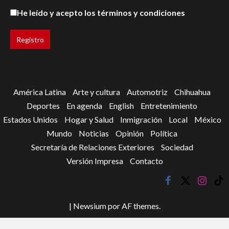
He leído y acepto los términos y condiciones
América Latina
Arte y cultura
Automotriz
Chihuahua
Deportes
En agenda
English
Entretenimiento
Estados Unidos
Hogar y Salud
Inmigración
Local
México
Mundo
Noticias
Opinión
Política
Secretaría de Relaciones Exteriores
Sociedad
Versión Impresa
Contacto
facebook
twitter
instagr
tik
tok
|
Newsium
por AF themes.