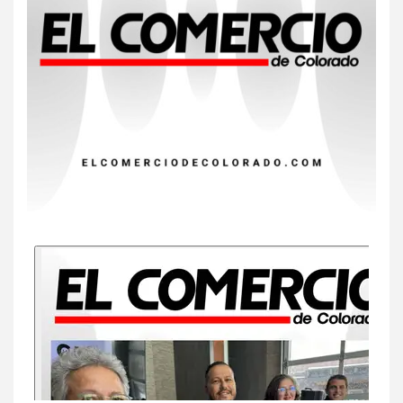
dos muertes por Cyclospora
en Michigan
8
•
ESTADOS UNIDOS
HOGAR Y SALUD
NOTICIAS
Más casos de sarampión en
EEUU este año que en 2025
9
•
ESTADOS UNIDOS
HOGAR Y SALUD
NOTICIAS
Van 4,100 casos confirmados
por parásito que causa
diarrea en EEUU
10
•
ESTADOS UNIDOS
HOGAR Y SALUD
NOTICIAS
Sigue investigación sobre
Taylor Farms por lechuga
contaminada