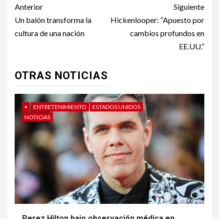
Post
Anterior
Siguiente
navigation
Un balón transforma la
Hickenlooper: “Apuesto por
cultura de una nación
cambios profundos en
EE.UU.”
OTRAS NOTICIAS
•
ENTRETENIMIENTO
ESTADOS UNIDOS
NOTICIAS
Perez Hilton bajo observación médica en