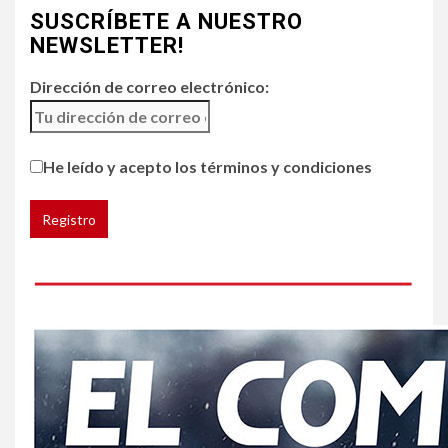
4
SUSCRÍBETE A NUESTRO
HOGAR Y SALUD
NEWSLETTER!
Generación Z ignora riesgo
de cáncer al broncearse
Dirección de correo electrónico:
5
HOGAR Y SALUD
He leído y acepto los términos y condiciones
Gas radón exige atención de
compradores e inquilinos