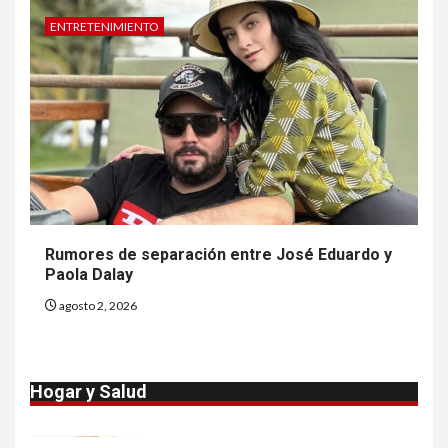
en Michigan
ENTRETENIMIENTO
8
•
ESTADOS UNIDOS
HOGAR Y SALUD
NOTICIAS
Más casos de sarampión en
EEUU este año que en 2025
9
•
ESTADOS UNIDOS
HOGAR Y SALUD
NOTICIAS
Van 4,100 casos confirmados
Rumores de separación entre José Eduardo y
por parásito que causa
Paola Dalay
diarrea en EEUU
agosto 2, 2026
10
•
ESTADOS UNIDOS
HOGAR Y SALUD
NOTICIAS
Sigue investigación sobre
Hogar y Salud
Taylor Farms por lechuga
contaminada