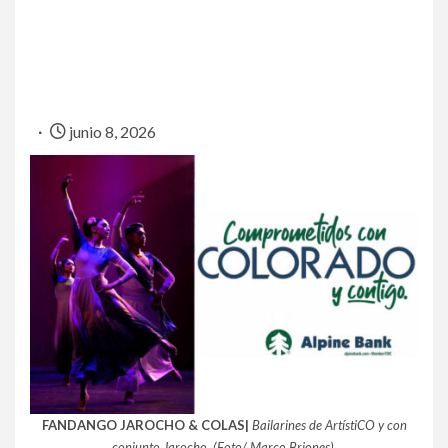
junio 8, 2026
FANDANGO JAROCHO & COLAS|
Bailarines de ArtístiCO y con
conjunto Jarocho. (Foto/ Marco Briones)