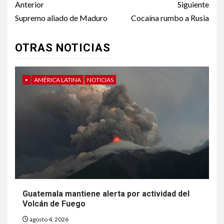
Post
Anterior
Siguiente
navigation
Supremo aliado de Maduro
Cocaína rumbo a Rusia
OTRAS NOTICIAS
•
AMÉRICA LATINA
NOTICIAS
Guatemala mantiene alerta por actividad del
Volcán de Fuego
agosto 4, 2026