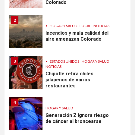
Colorado
2
•
HOGAR Y SALUD
LOCAL
NOTICIAS
Incendios y mala calidad del
aire amenazan Colorado
3
•
ESTADOS UNIDOS
HOGAR Y SALUD
NOTICIAS
Chipotle retira chiles
jalapeños de varios
restaurantes
4
HOGAR Y SALUD
Generación Z ignora riesgo
de cáncer al broncearse