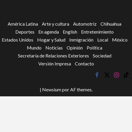
América Latina
Arte y cultura
Automotriz
Chihuahua
Deportes
En agenda
English
Entretenimiento
Estados Unidos
Hogar y Salud
Inmigración
Local
México
Mundo
Noticias
Opinión
Política
Secretaría de Relaciones Exteriores
Sociedad
Versión Impresa
Contacto
facebook
twitter
instagr
tik
tok
|
Newsium
por AF themes.