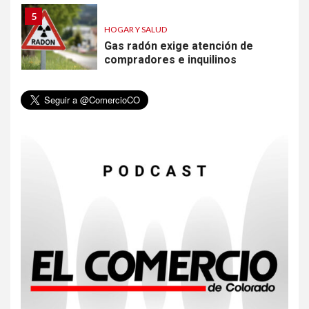
5
HOGAR Y SALUD
Gas radón exige atención de
compradores e inquilinos
6
HOGAR Y SALUD
Insistir también tiene su
precio
7
•
ESTADOS UNIDOS
HOGAR Y SALUD
NOTICIAS
EE. UU. reporta sus primeras
dos muertes por Cyclospora
en Michigan
8
•
ESTADOS UNIDOS
HOGAR Y SALUD