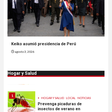
Más casos de sarampión en
EEUU este año que en 2025
9
•
ESTADOS UNIDOS
HOGAR Y SALUD
NOTICIAS
Van 4,100 casos confirmados
por parásito que causa
Keiko asumió presidencia de Perú
diarrea en EEUU
agosto 3, 2026
10
•
ESTADOS UNIDOS
HOGAR Y SALUD
NOTICIAS
Sigue investigación sobre
Hogar y Salud
Taylor Farms por lechuga
contaminada
1
•
HOGAR Y SALUD
LOCAL
NOTICIAS
Prevenga picaduras de
insectos de verano en