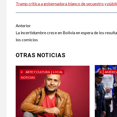
Trump critica a gobernadora blanco de secuestro y públic
Post
Anterior
navigation
La incertidumbre crece en Bolivia en espera de los result
los comicios
OTRAS NOTICIAS
•
ARTE Y CULTURA
LOCAL
•
AMÉRIC
NOTICIAS