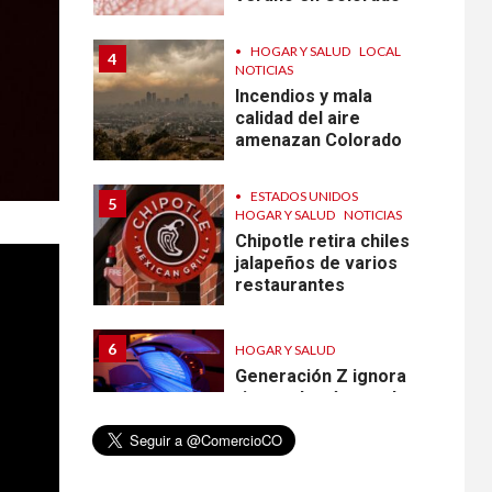
•
HOGAR Y SALUD
LOCAL
4
NOTICIAS
Incendios y mala
calidad del aire
amenazan Colorado
•
ESTADOS UNIDOS
5
HOGAR Y SALUD
NOTICIAS
Chipotle retira chiles
jalapeños de varios
restaurantes
6
HOGAR Y SALUD
Generación Z ignora
riesgo de cáncer al
broncearse
HOGAR Y SALUD