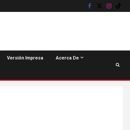
facebook
twitter
instagram
tik
tok
Versión Impresa
Acerca De
6
HOGAR Y SALUD
Generación Z ignora
riesgo de cáncer al
broncearse
HOGAR Y SALUD
7
Gas radón exige
atención de
compradores e