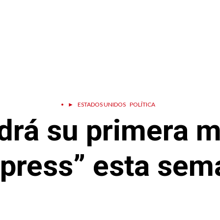
•
►
ESTADOS UNIDOS
POLÍTICA
drá su primera m
xpress” esta sem