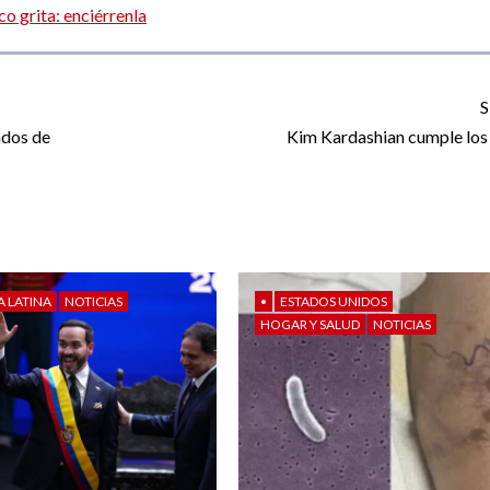
o grita: enciérrenla
S
ados de
Kim Kardashian cumple los
A LATINA
NOTICIAS
•
ESTADOS UNIDOS
HOGAR Y SALUD
NOTICIAS