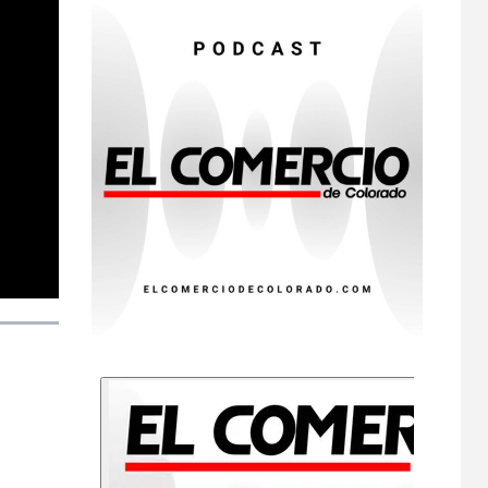
7
Gas radón exige
atención de
compradores e
inquilinos
8
HOGAR Y SALUD
Insistir también tiene
su precio
•
ESTADOS UNIDOS
HOGAR Y SALUD
NOTICIAS
9
EE. UU. reporta sus
primeras dos
muertes por
Cyclospora en
Michigan
•
ESTADOS UNIDOS
10
HOGAR Y SALUD
NOTICIAS