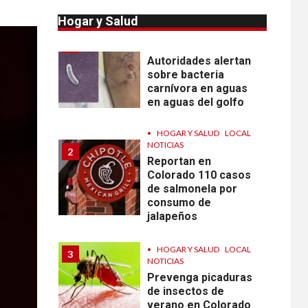
Hogar y Salud
•
ESTADOS UNIDOS
1
HOGAR Y SALUD
NOTICIAS
Autoridades alertan
sobre bacteria
carnívora en aguas
en aguas del golfo
•
HOGAR Y SALUD
LOCAL
NOTICIAS
2
Reportan en
Colorado 110 casos
de salmonela por
consumo de
jalapeños
•
HOGAR Y SALUD
LOCAL
3
NOTICIAS
Prevenga picaduras
de insectos de
verano en Colorado