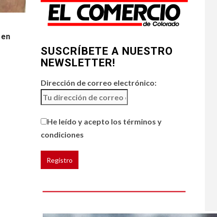
Prevenga picaduras
de insectos de
verano en Colorado
 en
SUSCRÍBETE A NUESTRO
•
HOGAR Y SALUD
LOCAL
4
NOTICIAS
NEWSLETTER!
Incendios y mala
calidad del aire
Dirección de correo electrónico:
amenazan Colorado
•
ESTADOS UNIDOS
5
He leído y acepto los términos y
HOGAR Y SALUD
NOTICIAS
Chipotle retira chiles
condiciones
jalapeños de varios
restaurantes