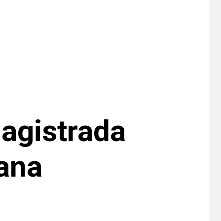
inquilinos
8
HOGAR Y SALUD
Insistir también tiene
su precio
•
ESTADOS UNIDOS
HOGAR Y SALUD
NOTICIAS
9
EE. UU. reporta sus
agistrada
primeras dos
muertes por
Cyclospora en
ana
Michigan
•
ESTADOS UNIDOS
10
HOGAR Y SALUD
NOTICIAS
Más casos de
sarampión en EEUU
este año que en 2025