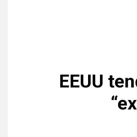
EEUU ten
“e