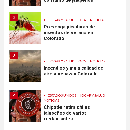
consumo de jalapeños
2
•
HOGAR Y SALUD
LOCAL
NOTICIAS
Prevenga picaduras de
insectos de verano en
Colorado
3
•
HOGAR Y SALUD
LOCAL
NOTICIAS
Incendios y mala calidad del
aire amenazan Colorado
4
•
ESTADOS UNIDOS
HOGAR Y SALUD
NOTICIAS
Chipotle retira chiles
jalapeños de varios
restaurantes