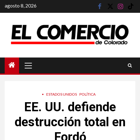
Saltar
agosto 8, 2026
facebook
twitter
instagram
tik
al
tok
contenido
Menú
principal
•
ESTADOS UNIDOS
POLÍTICA
EE. UU. defiende
destrucción total en
Fordó