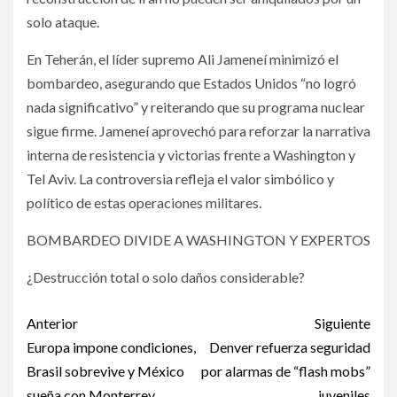
solo ataque.
En Teherán, el líder supremo Ali Jameneí minimizó el
bombardeo, asegurando que Estados Unidos “no logró
nada significativo” y reiterando que su programa nuclear
sigue firme. Jameneí aprovechó para reforzar la narrativa
interna de resistencia y victorias frente a Washington y
Tel Aviv. La controversia refleja el valor simbólico y
político de estas operaciones militares.
BOMBARDEO DIVIDE A WASHINGTON Y EXPERTOS
¿Destrucción total o solo daños considerable?
Post
Anterior
Siguiente
navigation
Europa impone condiciones,
Denver refuerza seguridad
Brasil sobrevive y México
por alarmas de “flash mobs”
sueña con Monterrey
juveniles