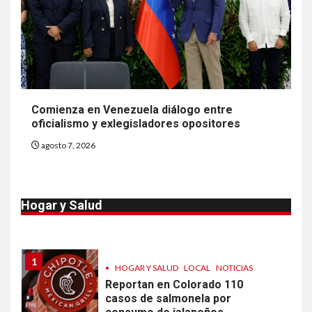
EE. UU. reporta sus primeras
dos muertes por Cyclospora
en Michigan
9
•
ESTADOS UNIDOS
HOGAR Y SALUD
NOTICIAS
Más casos de sarampión en
Comienza en Venezuela diálogo entre
EEUU este año que en 2025
oficialismo y exlegisladores opositores
agosto 7, 2026
10
•
ESTADOS UNIDOS
HOGAR Y SALUD
NOTICIAS
Van 4,100 casos confirmados
Hogar y Salud
por parásito que causa
diarrea en EEUU
1
•
HOGAR Y SALUD
LOCAL
NOTICIAS
Reportan en Colorado 110
casos de salmonela por