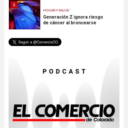
5
HOGAR Y SALUD
Generación Z ignora riesgo
de cáncer al broncearse
6
HOGAR Y SALUD
Gas radón exige atención de
compradores e inquilinos
7
HOGAR Y SALUD
Insistir también tiene su
precio
8
•
ESTADOS UNIDOS
HOGAR Y SALUD
NOTICIAS