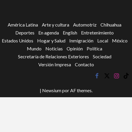
América Latina
Arte y cultura
Automotriz
Chihuahua
Deportes
En agenda
English
Entretenimiento
Estados Unidos
Hogar y Salud
Inmigración
Local
México
Mundo
Noticias
Opinión
Política
Secretaría de Relaciones Exteriores
Sociedad
Versión Impresa
Contacto
facebook
twitter
instagr
tik
tok
|
Newsium
por AF themes.