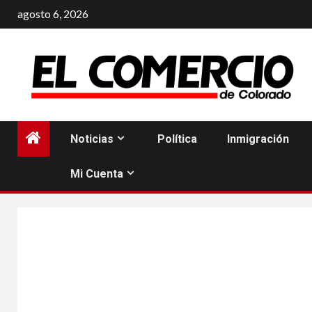
Saltar
agosto 6, 2026
al
contenido
Noticias
Política
Inmigración
Mi Cuenta