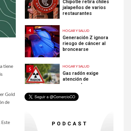
Chipotle retira chiles
jalapeños de varios
restaurantes
4
HOGAR Y SALUD
Generación Z ignora
riesgo de cáncer al
broncearse
a tiene
HOGAR Y SALUD
5
Gas radón exige
is
atención de
compradores e
inquilinos
ver Gold
ón de
6
HOGAR Y SALUD
Insistir también tiene
 Este
su precio