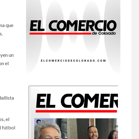
•
ESTADOS UNIDOS
HOGAR Y SALUD
NOTICIAS
7
ima que
EE. UU. reporta sus
primeras dos
s.
muertes por
Cyclospora en
Michigan
uyen un
on el
•
ESTADOS UNIDOS
8
HOGAR Y SALUD
NOTICIAS
Más casos de
sarampión en EEUU
este año que en 2025
allista
•
ESTADOS UNIDOS
9
HOGAR Y SALUD
NOTICIAS
Van 4,100 casos
s, el
confirmados por
l fútbol
parásito que causa
diarrea en EEUU