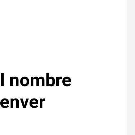
•
ESTADOS UNIDOS
HOGAR Y SALUD
NOTICIAS
7
EE. UU. reporta sus
primeras dos
muertes por
Cyclospora en
Michigan
•
ESTADOS UNIDOS
8
HOGAR Y SALUD
NOTICIAS
Más casos de
sarampión en EEUU
l nombre
este año que en 2025
•
ESTADOS UNIDOS
Denver
9
HOGAR Y SALUD
NOTICIAS
Van 4,100 casos
confirmados por
parásito que causa
diarrea en EEUU
•
ESTADOS UNIDOS