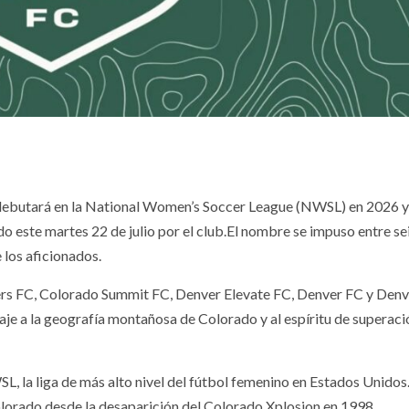
 debutará en la National Women’s Soccer League (NWSL) en 2026 y
o este martes 22 de julio por el club.El nombre se impuso entre se
 los aficionados.
ers FC, Colorado Summit FC, Denver Elevate FC, Denver FC y Den
aje a la geografía montañosa de Colorado y al espíritu de superaci
, la liga de más alto nivel del fútbol femenino en Estados Unidos.
lorado desde la desaparición del Colorado Xplosion en 1998.