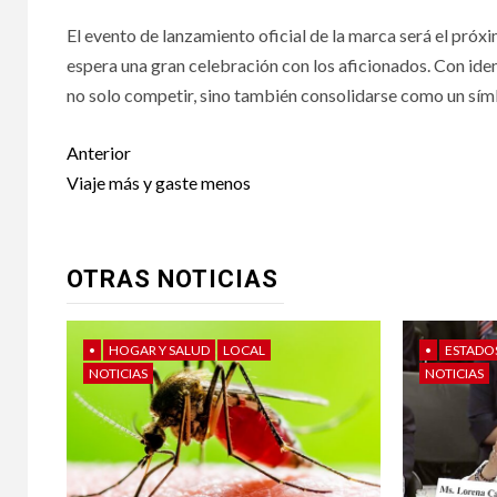
El evento de lanzamiento oficial de la marca será el próx
espera una gran celebración con los aficionados. Con id
no solo competir, sino también consolidarse como un sí
Post
Anterior
navigation
Viaje más y gaste menos
OTRAS NOTICIAS
•
HOGAR Y SALUD
LOCAL
•
ESTADO
NOTICIAS
NOTICIAS