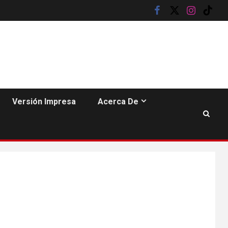
facebook
twitter
instagram
tik
tok
Versión Impresa
Acerca De
6
HOGAR Y SALUD
Insistir también tiene
su precio