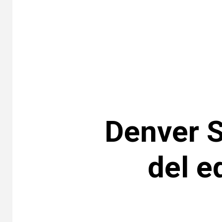
Denver 
del e