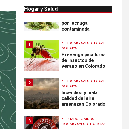
10
HOGAR Y SALUD
NOTICIAS
Hogar y Salud
Sigue investigación
sobre Taylor Farms
por lechuga
contaminada
•
HOGAR Y SALUD
LOCAL
1
NOTICIAS
Prevenga picaduras
de insectos de
verano en Colorado
•
HOGAR Y SALUD
LOCAL
2
NOTICIAS
Incendios y mala
calidad del aire
amenazan Colorado
•
ESTADOS UNIDOS
3
HOGAR Y SALUD
NOTICIAS