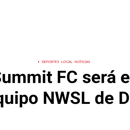
•
DEPORTES
LOCAL
NOTICIAS
Summit FC será e
quipo NWSL de 