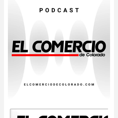
compradores e inquilinos
7
HOGAR Y SALUD
Insistir también tiene su
precio
8
•
ESTADOS UNIDOS
HOGAR Y SALUD
NOTICIAS
EE. UU. reporta sus primeras
dos muertes por Cyclospora
en Michigan
9
•
ESTADOS UNIDOS
HOGAR Y SALUD
NOTICIAS
Más casos de sarampión en
EEUU este año que en 2025