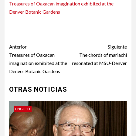
Treasures of Oaxacan imagination exhibited at the
Denver Botanic Gardens
Denver launches assistance program for asylum seekers
Denver launches assistance program for asylum seekers
Post
Anterior
Siguiente
navigation
Treasures of Oaxacan
The chords of mariachi
imagination exhibited at the
resonated at MSU-Denver
Denver Botanic Gardens
OTRAS NOTICIAS
ENGLISH