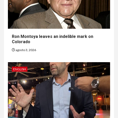
Ron Montoya leaves an indelible mark on
Colorado
agosto 3, 2026
ENGLISH
6
HOGAR Y SALUD
Gas radón exige atención de
compradores e inquilinos