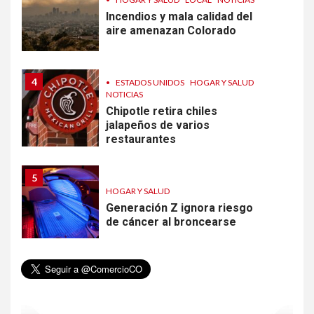
Incendios y mala calidad del
aire amenazan Colorado
4
•
ESTADOS UNIDOS
HOGAR Y SALUD
NOTICIAS
Chipotle retira chiles
jalapeños de varios
restaurantes
5
HOGAR Y SALUD
Generación Z ignora riesgo
de cáncer al broncearse
6
HOGAR Y SALUD
Gas radón exige atención de