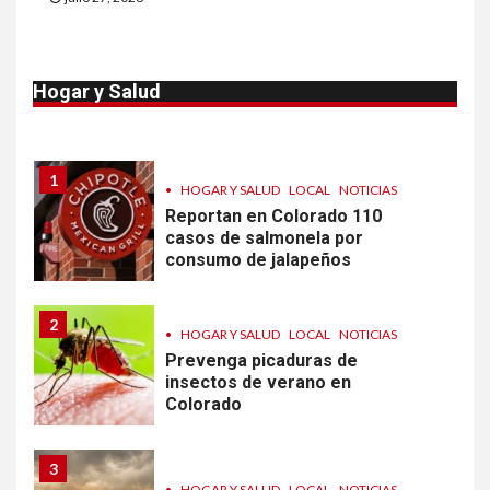
10
•
ESTADOS UNIDOS
HOGAR Y SALUD
NOTICIAS
Van 4,100 casos confirmados
Hogar y Salud
por parásito que causa
diarrea en EEUU
1
•
HOGAR Y SALUD
LOCAL
NOTICIAS
Reportan en Colorado 110
casos de salmonela por
consumo de jalapeños
2
•
HOGAR Y SALUD
LOCAL
NOTICIAS
Prevenga picaduras de
insectos de verano en
Colorado
3
•
HOGAR Y SALUD
LOCAL
NOTICIAS