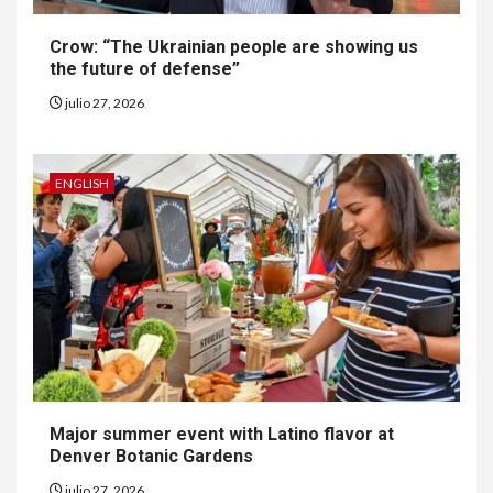
Crow: “The Ukrainian people are showing us
the future of defense”
7
HOGAR Y SALUD
julio 27, 2026
Insistir también tiene su
precio
ENGLISH
8
•
ESTADOS UNIDOS
HOGAR Y SALUD
NOTICIAS
EE. UU. reporta sus primeras
dos muertes por Cyclospora
en Michigan
9
•
ESTADOS UNIDOS
HOGAR Y SALUD
NOTICIAS
Más casos de sarampión en
Major summer event with Latino flavor at
EEUU este año que en 2025
Denver Botanic Gardens
julio 27, 2026