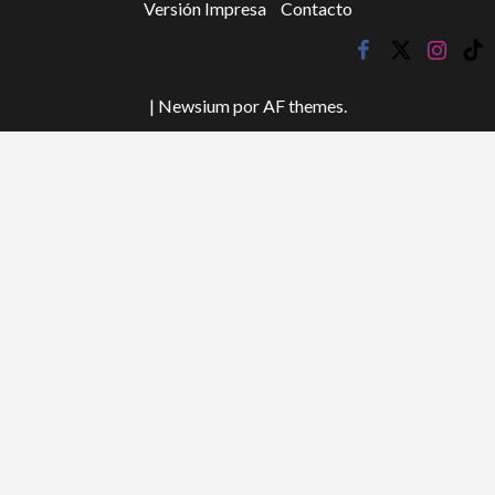
Versión Impresa
Contacto
facebook
twitter
instagr
tik
tok
|
Newsium
por AF themes.