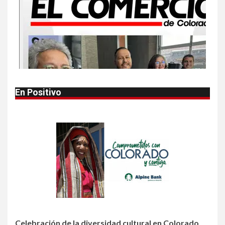
10
•
ESTADOS UNIDOS
HOGAR Y SALUD
NOTICIAS
Van 4,100 casos confirmados
por parásito que causa
diarrea en EEUU
1
•
HOGAR Y SALUD
LOCAL
NOTICIAS
En Positivo
Reportan en Colorado 110
casos de salmonela por
consumo de jalapeños
2
•
HOGAR Y SALUD
LOCAL
NOTICIAS
Prevenga picaduras de
insectos de verano en
Colorado
3
Celebración de la diversidad cultural en Colorado