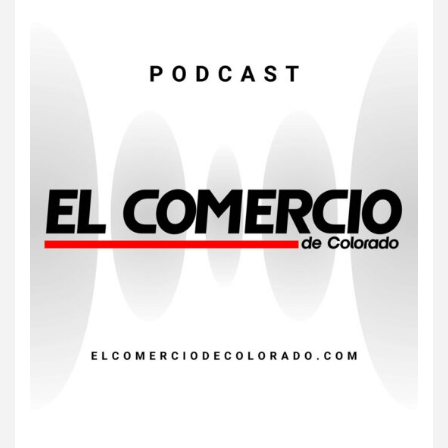
Gas radón exige atención de
compradores e inquilinos
7
HOGAR Y SALUD
Insistir también tiene su
precio
8
•
ESTADOS UNIDOS
HOGAR Y SALUD
NOTICIAS
EE. UU. reporta sus primeras
dos muertes por Cyclospora
en Michigan
9
•
ESTADOS UNIDOS
HOGAR Y SALUD
NOTICIAS
Más casos de sarampión en