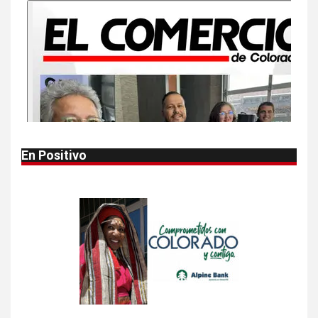
EEUU este año que en 2025
10
•
ESTADOS UNIDOS
HOGAR Y SALUD
NOTICIAS
Van 4,100 casos confirmados
por parásito que causa
diarrea en EEUU
1
•
HOGAR Y SALUD
LOCAL
NOTICIAS
En Positivo
Reportan en Colorado 110
casos de salmonela por
consumo de jalapeños
2
•
HOGAR Y SALUD
LOCAL
NOTICIAS
Prevenga picaduras de
insectos de verano en
Colorado