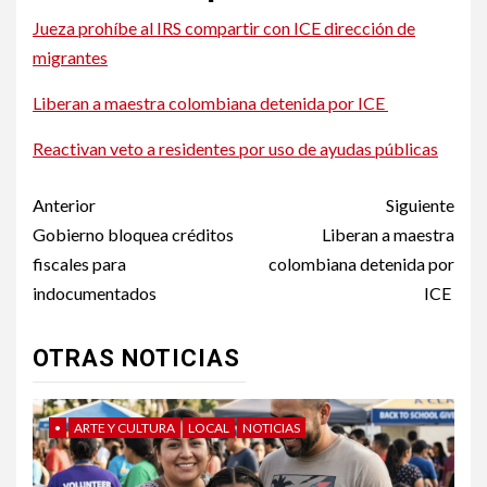
Jueza prohíbe al IRS compartir con ICE dirección de
migrantes
Liberan a maestra colombiana detenida por ICE
Reactivan veto a residentes por uso de ayudas públicas
Post
Anterior
Siguiente
navigation
Gobierno bloquea créditos
Liberan a maestra
fiscales para
colombiana detenida por
indocumentados
ICE
OTRAS NOTICIAS
•
ARTE Y CULTURA
LOCAL
NOTICIAS