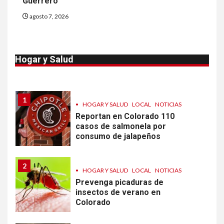
Guerrero
agosto 7, 2026
10
•
ESTADOS UNIDOS
HOGAR Y SALUD
NOTICIAS
Van 4,100 casos confirmados
Hogar y Salud
por parásito que causa
diarrea en EEUU
1
•
HOGAR Y SALUD
LOCAL
NOTICIAS
Reportan en Colorado 110
casos de salmonela por
consumo de jalapeños
2
•
HOGAR Y SALUD
LOCAL
NOTICIAS
Prevenga picaduras de
insectos de verano en
Colorado