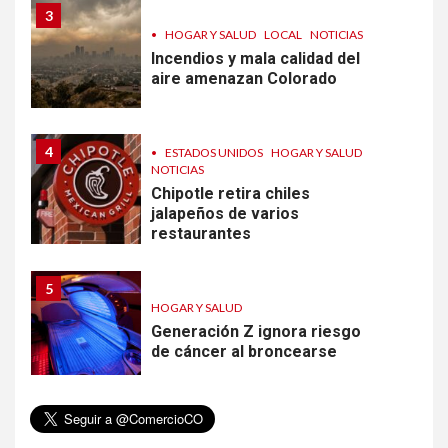
3
•
HOGAR Y SALUD
LOCAL
NOTICIAS
Incendios y mala calidad del
aire amenazan Colorado
4
•
ESTADOS UNIDOS
HOGAR Y SALUD
NOTICIAS
Chipotle retira chiles
jalapeños de varios
restaurantes
5
HOGAR Y SALUD
Generación Z ignora riesgo
de cáncer al broncearse
6
HOGAR Y SALUD