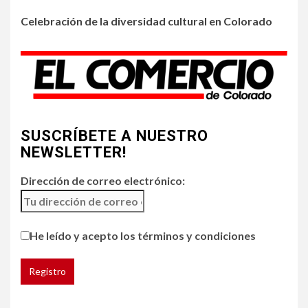
3
Celebración de la diversidad cultural en Colorado
•
HOGAR Y SALUD
LOCAL
NOTICIAS
Incendios y mala calidad del
aire amenazan Colorado
4
•
ESTADOS UNIDOS
HOGAR Y SALUD
NOTICIAS
SUSCRÍBETE A NUESTRO
Chipotle retira chiles
jalapeños de varios
NEWSLETTER!
restaurantes
Dirección de correo electrónico:
5
HOGAR Y SALUD
Generación Z ignora riesgo
He leído y acepto los términos y condiciones
de cáncer al broncearse