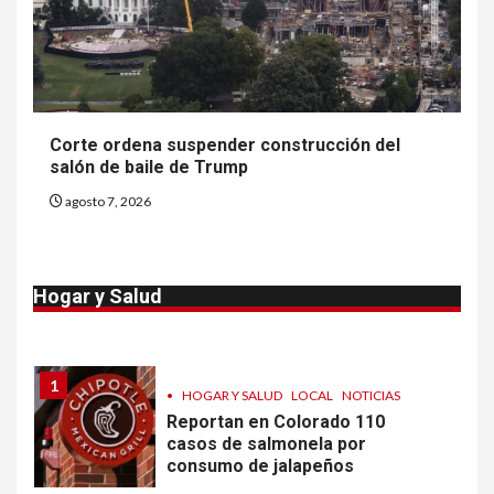
dos muertes por Cyclospora
en Michigan
9
•
ESTADOS UNIDOS
HOGAR Y SALUD
NOTICIAS
Más casos de sarampión en
Corte ordena suspender construcción del
EEUU este año que en 2025
salón de baile de Trump
agosto 7, 2026
10
•
ESTADOS UNIDOS
HOGAR Y SALUD
NOTICIAS
Van 4,100 casos confirmados
Hogar y Salud
por parásito que causa
diarrea en EEUU
1
•
HOGAR Y SALUD
LOCAL
NOTICIAS
Reportan en Colorado 110
casos de salmonela por
consumo de jalapeños