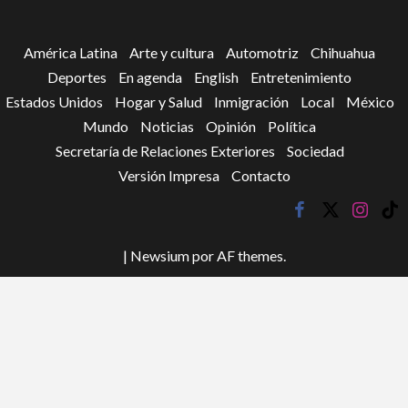
América Latina
Arte y cultura
Automotriz
Chihuahua
Deportes
En agenda
English
Entretenimiento
Estados Unidos
Hogar y Salud
Inmigración
Local
México
Mundo
Noticias
Opinión
Política
Secretaría de Relaciones Exteriores
Sociedad
Versión Impresa
Contacto
facebook
twitter
instagr
tik
tok
|
Newsium
por AF themes.