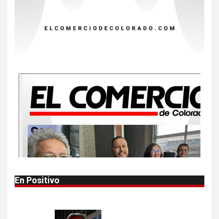
dos muertes por Cyclospora
en Michigan
9
•
ESTADOS UNIDOS
HOGAR Y SALUD
NOTICIAS
Más casos de sarampión en
EEUU este año que en 2025
10
•
ESTADOS UNIDOS
HOGAR Y SALUD
NOTICIAS
Van 4,100 casos confirmados
por parásito que causa
diarrea en EEUU
1
•
HOGAR Y SALUD
LOCAL
NOTICIAS
En Positivo
Reportan en Colorado 110
casos de salmonela por
consumo de jalapeños