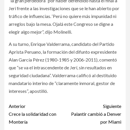
“la gran perdedora” por haber defendido hasta el final a
Jerí frente a las investigaciones que se le han abierto por
tráfico de influencias. ‘Perú no quiere más impunidad ni
arreglos bajo la mesa. Ojalá este Congreso se digne a
elegir algo mejor”, dijo Molinelli.
A su turno, Enrique Valderrama, candidato del Partido
Aprista Peruano, la formación del difunto expresidente
Alan García Pérez (1980-1985 y 2006-2011), comentó
que “se va el intrascendente de Jerí, sin resultados en
seguridad ciudadana”. Valderrama calificó al destituido
mandatario interino de “claramente inmoral, gestor de
intereses”, apostilló.
Post
Anterior
Siguiente
navigation
Crece la solidaridad con
Palantir cambió a Denver
Montería
por Miami