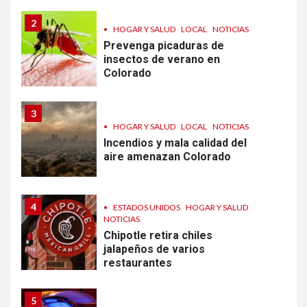
2
•
HOGAR Y SALUD
LOCAL
NOTICIAS
Prevenga picaduras de
insectos de verano en
Colorado
3
•
HOGAR Y SALUD
LOCAL
NOTICIAS
Incendios y mala calidad del
aire amenazan Colorado
4
•
ESTADOS UNIDOS
HOGAR Y SALUD
NOTICIAS
Chipotle retira chiles
jalapeños de varios
restaurantes
5