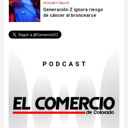
HOGAR Y SALUD
Generación Z ignora riesgo
de cáncer al broncearse
6
HOGAR Y SALUD
Gas radón exige atención de
compradores e inquilinos
7
HOGAR Y SALUD
Insistir también tiene su
precio
8
•
ESTADOS UNIDOS
HOGAR Y SALUD
NOTICIAS
EE. UU. reporta sus primeras