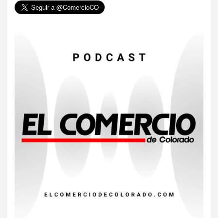
6
HOGAR Y SALUD
Gas radón exige atención de
compradores e inquilinos
7
HOGAR Y SALUD
Insistir también tiene su
precio
8
•
ESTADOS UNIDOS
HOGAR Y SALUD
NOTICIAS
EE. UU. reporta sus primeras
dos muertes por Cyclospora
en Michigan
9
•
ESTADOS UNIDOS
HOGAR Y SALUD