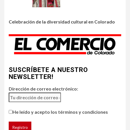
Colorado
3
Celebración de la diversidad cultural en Colorado
•
HOGAR Y SALUD
LOCAL
NOTICIAS
Incendios y mala calidad del
aire amenazan Colorado
4
•
ESTADOS UNIDOS
HOGAR Y SALUD
NOTICIAS
SUSCRÍBETE A NUESTRO
Chipotle retira chiles
jalapeños de varios
NEWSLETTER!
restaurantes
Dirección de correo electrónico:
5
HOGAR Y SALUD
Generación Z ignora riesgo
He leído y acepto los términos y condiciones
de cáncer al broncearse