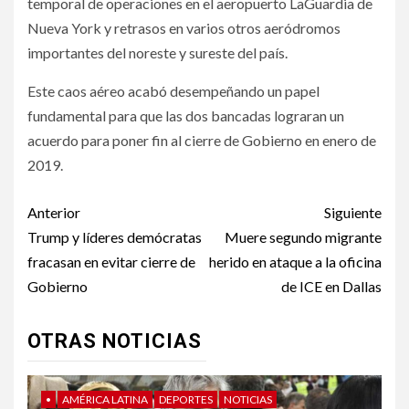
temporal de operaciones en el aeropuerto LaGuardia de
Nueva York y retrasos en varios otros aeródromos
importantes del noreste y sureste del país.
Este caos aéreo acabó desempeñando un papel
fundamental para que las dos bancadas lograran un
acuerdo para poner fin al cierre de Gobierno en enero de
2019.
Post
Anterior
Siguiente
navigation
Trump y líderes demócratas
Muere segundo migrante
fracasan en evitar cierre de
herido en ataque a la oficina
Gobierno
de ICE en Dallas
OTRAS NOTICIAS
•
AMÉRICA LATINA
DEPORTES
NOTICIAS