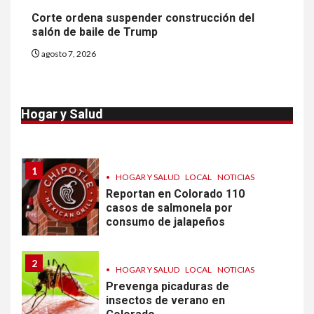
Más casos de sarampión en
Corte ordena suspender construcción del
EEUU este año que en 2025
salón de baile de Trump
agosto 7, 2026
10
•
ESTADOS UNIDOS
HOGAR Y SALUD
NOTICIAS
Van 4,100 casos confirmados
Hogar y Salud
por parásito que causa
diarrea en EEUU
1
•
HOGAR Y SALUD
LOCAL
NOTICIAS
Reportan en Colorado 110
casos de salmonela por
consumo de jalapeños
2
•
HOGAR Y SALUD
LOCAL
NOTICIAS
Prevenga picaduras de
insectos de verano en