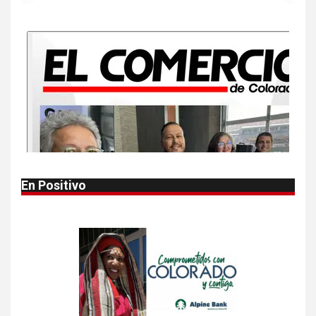
NOTICIAS
Más casos de sarampión en
EEUU este año que en 2025
10
•
ESTADOS UNIDOS
HOGAR Y SALUD
NOTICIAS
Van 4,100 casos confirmados
por parásito que causa
diarrea en EEUU
1
•
HOGAR Y SALUD
LOCAL
NOTICIAS
En Positivo
Reportan en Colorado 110
casos de salmonela por
consumo de jalapeños
2
•
HOGAR Y SALUD
LOCAL
NOTICIAS
Prevenga picaduras de
insectos de verano en