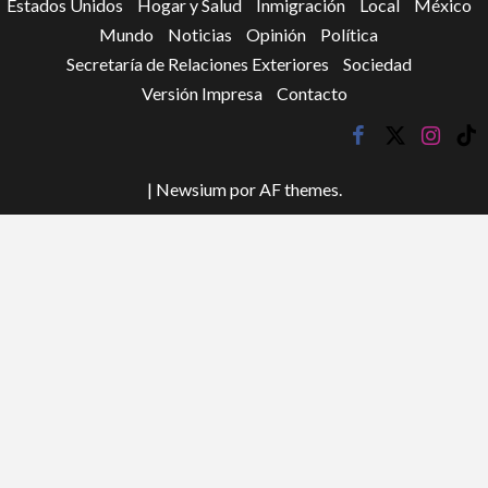
Estados Unidos
Hogar y Salud
Inmigración
Local
México
Mundo
Noticias
Opinión
Política
Secretaría de Relaciones Exteriores
Sociedad
Versión Impresa
Contacto
facebook
twitter
instagr
tik
tok
|
Newsium
por AF themes.