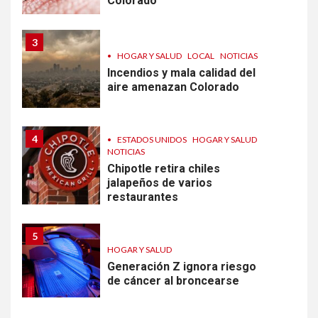
Colorado
3
•
HOGAR Y SALUD
LOCAL
NOTICIAS
Incendios y mala calidad del
aire amenazan Colorado
4
•
ESTADOS UNIDOS
HOGAR Y SALUD
NOTICIAS
Chipotle retira chiles
jalapeños de varios
restaurantes
5
HOGAR Y SALUD
Generación Z ignora riesgo
de cáncer al broncearse