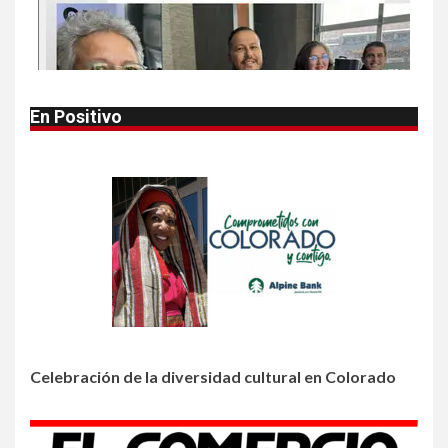
1
•
ESTADOS UNIDOS
HOGAR Y SALUD
NOTICIAS
Autoridades alertan sobre
bacteria carnívora en aguas
en aguas del golfo
En Positivo
2
•
HOGAR Y SALUD
LOCAL
NOTICIAS
Reportan en Colorado 110
casos de salmonela por
consumo de jalapeños
3
•
HOGAR Y SALUD
LOCAL
NOTICIAS
Prevenga picaduras de
insectos de verano en
Colorado
Celebración de la diversidad cultural en Colorado
4
•
HOGAR Y SALUD
LOCAL
NOTICIAS