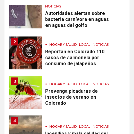
1
•
ESTADOS UNIDOS
HOGAR Y SALUD
NOTICIAS
Autoridades alertan sobre
bacteria carnívora en aguas
en aguas del golfo
2
•
HOGAR Y SALUD
LOCAL
NOTICIAS
Reportan en Colorado 110
casos de salmonela por
consumo de jalapeños
3
•
HOGAR Y SALUD
LOCAL
NOTICIAS
Prevenga picaduras de
insectos de verano en
Colorado
4
•
HOGAR Y SALUD
LOCAL
NOTICIAS
Incendios y mala calidad del