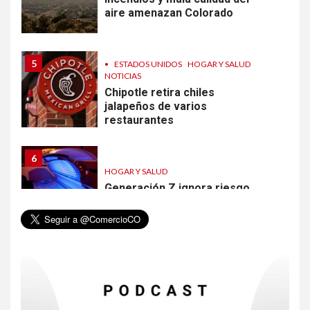
aire amenazan Colorado
5
•
ESTADOS UNIDOS
HOGAR Y SALUD
NOTICIAS
Chipotle retira chiles
jalapeños de varios
restaurantes
6
HOGAR Y SALUD
Generación Z ignora riesgo
de cáncer al broncearse
7
HOGAR Y SALUD
Gas radón exige atención de
compradores e inquilinos