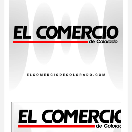
8
HOGAR Y SALUD
Insistir también tiene su
precio
9
•
ESTADOS UNIDOS
HOGAR Y SALUD
NOTICIAS
EE. UU. reporta sus primeras
dos muertes por Cyclospora
en Michigan
10
•
ESTADOS UNIDOS
HOGAR Y SALUD
NOTICIAS
Más casos de sarampión en
EEUU este año que en 2025