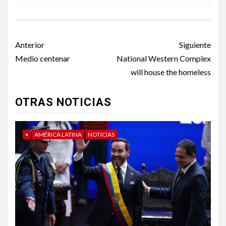
Post
Anterior
Siguiente
navigation
Medio centenar
National Western Complex
will house the homeless
OTRAS NOTICIAS
•
AMÉRICA LATINA
NOTICIAS