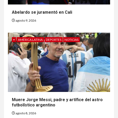
Abelardo se juramentó en Cali
agosto 9, 2026
•
AMÉRICA LATINA
DEPORTES
NOTICIAS
6
HOGAR Y SALUD
Generación Z ignora riesgo
de cáncer al broncearse
7
Muere Jorge Messi, padre y artífice del astro
HOGAR Y SALUD
futbolístico argentino
Gas radón exige atención de
compradores e inquilinos
agosto 8, 2026