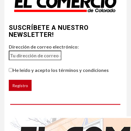
Incendios y mala calidad del
aire amenazan Colorado
SUSCRÍBETE A NUESTRO
5
•
ESTADOS UNIDOS
HOGAR Y SALUD
NOTICIAS
NEWSLETTER!
Chipotle retira chiles
jalapeños de varios
Dirección de correo electrónico:
restaurantes
He leído y acepto los términos y condiciones