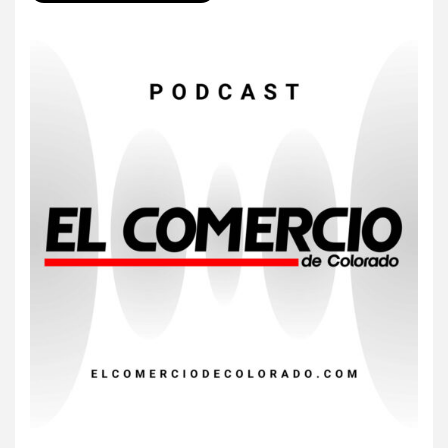
HOGAR Y SALUD
Gas radón exige atención de
compradores e inquilinos
7
HOGAR Y SALUD
Insistir también tiene su
precio
8
•
ESTADOS UNIDOS
HOGAR Y SALUD
NOTICIAS
EE. UU. reporta sus primeras
dos muertes por Cyclospora
en Michigan
9
•
ESTADOS UNIDOS
HOGAR Y SALUD
NOTICIAS
Más casos de sarampión en