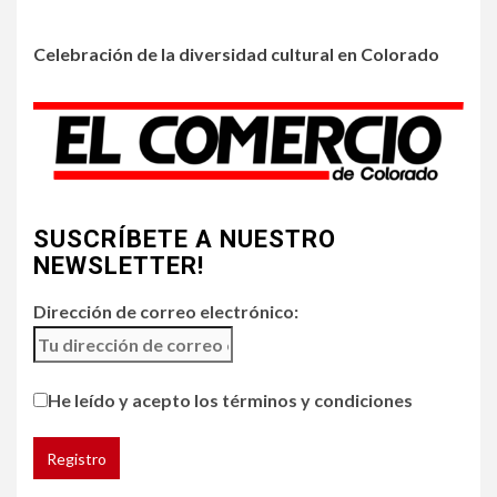
3
Celebración de la diversidad cultural en Colorado
•
HOGAR Y SALUD
LOCAL
NOTICIAS
Incendios y mala calidad del
aire amenazan Colorado
4
•
ESTADOS UNIDOS
HOGAR Y SALUD
NOTICIAS
SUSCRÍBETE A NUESTRO
Chipotle retira chiles
jalapeños de varios
NEWSLETTER!
restaurantes
Dirección de correo electrónico:
5
HOGAR Y SALUD
Generación Z ignora riesgo
He leído y acepto los términos y condiciones
de cáncer al broncearse