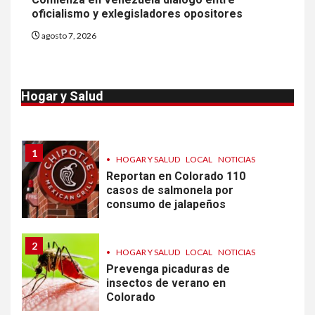
EEUU este año que en 2025
oficialismo y exlegisladores opositores
agosto 7, 2026
10
•
ESTADOS UNIDOS
HOGAR Y SALUD
NOTICIAS
Van 4,100 casos confirmados
Hogar y Salud
por parásito que causa
diarrea en EEUU
1
•
HOGAR Y SALUD
LOCAL
NOTICIAS
Reportan en Colorado 110
casos de salmonela por
consumo de jalapeños
2
•
HOGAR Y SALUD
LOCAL
NOTICIAS
Prevenga picaduras de
insectos de verano en
Colorado