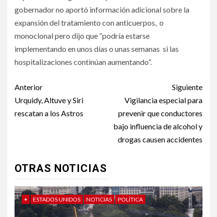
gobernador no aportó información adicional sobre la
expansión del tratamiento con anticuerpos, o
monoclonal pero dijo que “podría estarse
implementando en unos días o unas semanas si las
hospitalizaciones continúan aumentando”.
Post
Anterior
Siguiente
navigation
Urquidy, Altuve y Siri
Vigilancia especial para
rescatan a los Astros
prevenir que conductores
bajo influencia de alcohol y
drogas causen accidentes
OTRAS NOTICIAS
•
ESTADOS UNIDOS
NOTICIAS
POLÍTICA