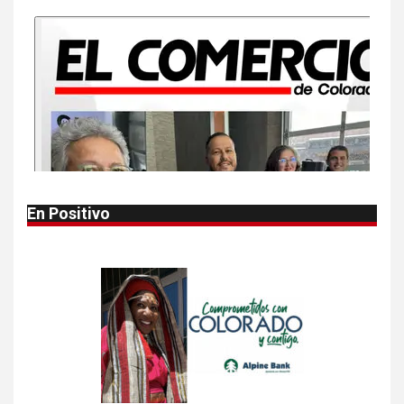
EEUU este año que en 2025
10
•
ESTADOS UNIDOS
HOGAR Y SALUD
NOTICIAS
Van 4,100 casos confirmados
por parásito que causa
diarrea en EEUU
1
•
HOGAR Y SALUD
LOCAL
NOTICIAS
En Positivo
Reportan en Colorado 110
casos de salmonela por
consumo de jalapeños
2
•
HOGAR Y SALUD
LOCAL
NOTICIAS
Prevenga picaduras de
insectos de verano en
Colorado