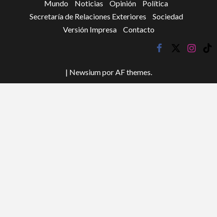
Mundo
Noticias
Opinión
Política
Secretaría de Relaciones Exteriores
Sociedad
Versión Impresa
Contacto
facebook
twitter
instagr
tik
tok
|
Newsium
por AF themes.