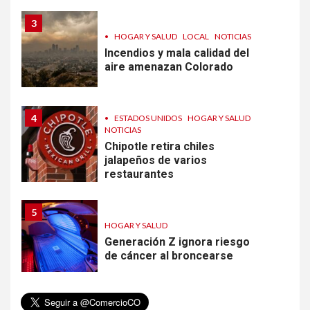
3
•
HOGAR Y SALUD
LOCAL
NOTICIAS
Incendios y mala calidad del
aire amenazan Colorado
4
•
ESTADOS UNIDOS
HOGAR Y SALUD
NOTICIAS
Chipotle retira chiles
jalapeños de varios
restaurantes
5
HOGAR Y SALUD
Generación Z ignora riesgo
de cáncer al broncearse
6