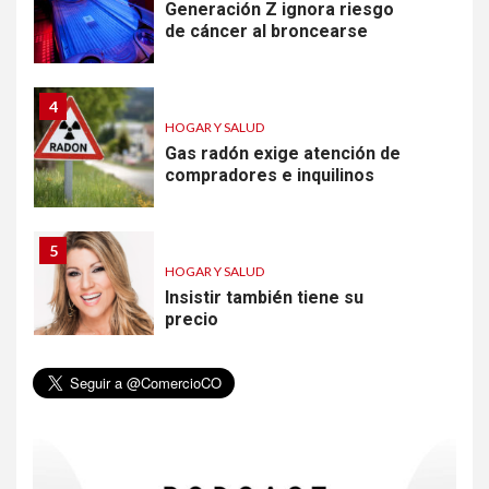
Generación Z ignora riesgo
de cáncer al broncearse
4
HOGAR Y SALUD
Gas radón exige atención de
compradores e inquilinos
5
HOGAR Y SALUD
Insistir también tiene su
precio
6
•
ESTADOS UNIDOS
HOGAR Y SALUD
NOTICIAS
EE. UU. reporta sus primeras
dos muertes por Cyclospora
en Michigan