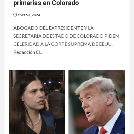
primarias en Colorado
enero 3, 2024
ABOGADO DEL EXPRESIDENTE Y LA
SECRETARIA DE ESTADO DE COLORADO PIDEN
CELERIDAD A LA CORTE SUPREMA DE EEUU.
Redacción El...
6
•
ESTADOS UNIDOS
HOGAR Y SALUD
NOTICIAS
EE. UU. reporta sus primeras
dos muertes por Cyclospora
en Michigan