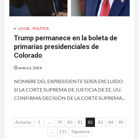
7
•
ESTADOS UNIDOS
HOGAR Y SALUD
NOTICIAS
•
LOCAL
POLÍTICA
Más casos de sarampión en
EEUU este año que en 2025
Trump permanece en la boleta de
primarias presidenciales de
Colorado
8
•
ESTADOS UNIDOS
HOGAR Y SALUD
NOTICIAS
enero 2, 2024
Van 4,100 casos confirmados
por parásito que causa
diarrea en EEUU
NOMBRE DEL EXPRESIDENTE SERÍA EXCLUÍDO
SI LA CORTE SUPREMA DE JUSTICIA DE EE. UU.
CONFIRMA DECISIÓN DE LA CORTE SUPREMA...
9
•
ESTADOS UNIDOS
HOGAR Y SALUD
NOTICIAS
Sigue investigación sobre
Taylor Farms por lechuga
Paginación
Anterior
1
…
79
80
81
82
83
84
85
contaminada
de
…
115
Siguiente