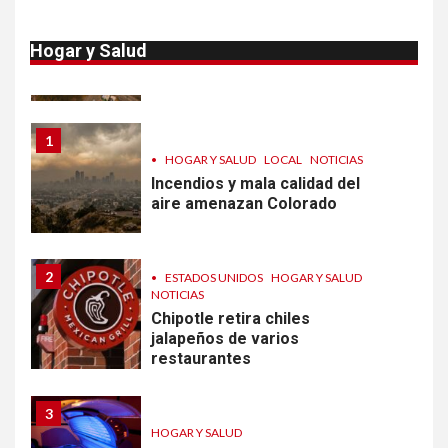
entradas
10
•
HOGAR Y SALUD
LOCAL
NOTICIAS
Hogar y Salud
Proteja calidad del aire dentro
de su casa
1
•
HOGAR Y SALUD
LOCAL
NOTICIAS
Incendios y mala calidad del
aire amenazan Colorado
2
•
ESTADOS UNIDOS
HOGAR Y SALUD
NOTICIAS
Chipotle retira chiles
jalapeños de varios
restaurantes
3
HOGAR Y SALUD