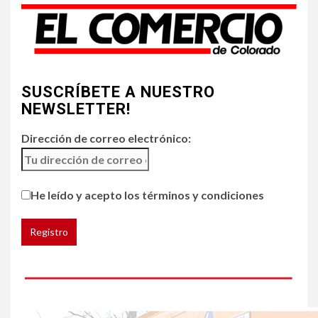
Generación Z ignora riesgo
de cáncer al broncearse
4
SUSCRÍBETE A NUESTRO
HOGAR Y SALUD
NEWSLETTER!
Gas radón exige atención de
compradores e inquilinos
Dirección de correo electrónico:
5
HOGAR Y SALUD
He leído y acepto los términos y condiciones
Insistir también tiene su
precio