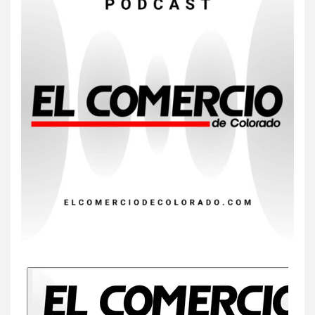
7
•
ESTADOS UNIDOS
HOGAR Y SALUD
NOTICIAS
Más casos de sarampión en
EEUU este año que en 2025
8
•
ESTADOS UNIDOS
HOGAR Y SALUD
NOTICIAS
Van 4,100 casos confirmados
por parásito que causa
diarrea en EEUU
9
•
ESTADOS UNIDOS
HOGAR Y SALUD
NOTICIAS
Sigue investigación sobre
Taylor Farms por lechuga
contaminada