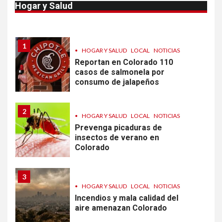
Hogar y Salud
por parásito que causa
diarrea en EEUU
1
•
HOGAR Y SALUD
LOCAL
NOTICIAS
Reportan en Colorado 110
casos de salmonela por
consumo de jalapeños
2
•
HOGAR Y SALUD
LOCAL
NOTICIAS
Prevenga picaduras de
insectos de verano en
Colorado
3
•
HOGAR Y SALUD
LOCAL
NOTICIAS
Incendios y mala calidad del
aire amenazan Colorado