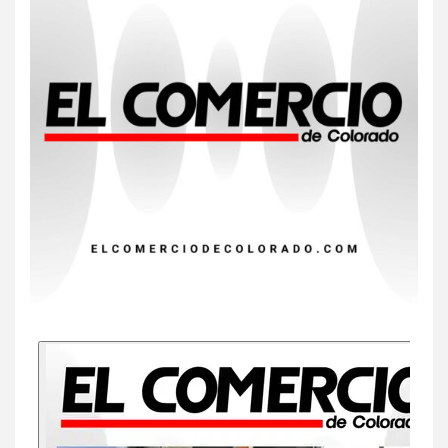
HOGAR Y SALUD
Insistir también tiene su
precio
8
•
ESTADOS UNIDOS
HOGAR Y SALUD
NOTICIAS
EE. UU. reporta sus primeras
dos muertes por Cyclospora
en Michigan
9
•
ESTADOS UNIDOS
HOGAR Y SALUD
NOTICIAS
Más casos de sarampión en
EEUU este año que en 2025
10
•
ESTADOS UNIDOS
HOGAR Y SALUD
NOTICIAS