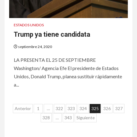
HOGAR Y SALUD
Insistir también tiene su
precio
ESTADOS UNIDOS
Trump ya tiene candidata
8
•
ESTADOS UNIDOS
HOGAR Y SALUD
NOTICIAS
septiembre 24, 2020
EE. UU. reporta sus primeras
dos muertes por Cyclospora
LA PRESENTA EL 25 DE SEPTIEMBRE
en Michigan
Washington/ Agencia Efe El presidente de Estados
Unidos, Donald Trump, planea sustituir rápidamente
9
a...
•
ESTADOS UNIDOS
HOGAR Y SALUD
NOTICIAS
Más casos de sarampión en
EEUU este año que en 2025
Paginación
Anterior
1
…
322
323
324
325
326
327
de
328
…
343
Siguiente
10
•
ESTADOS UNIDOS
HOGAR Y SALUD
entradas
NOTICIAS
Van 4,100 casos confirmados