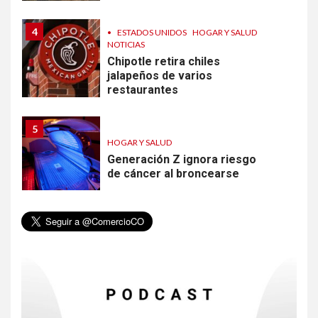
4
•
ESTADOS UNIDOS
HOGAR Y SALUD
NOTICIAS
Chipotle retira chiles
jalapeños de varios
restaurantes
5
HOGAR Y SALUD
Generación Z ignora riesgo
de cáncer al broncearse
6
HOGAR Y SALUD
Gas radón exige atención de
compradores e inquilinos
7