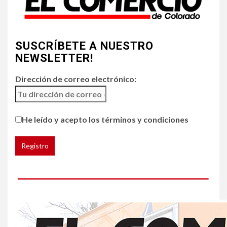
4
•
ESTADOS UNIDOS
HOGAR Y SALUD
NOTICIAS
SUSCRÍBETE A NUESTRO
Chipotle retira chiles
jalapeños de varios
NEWSLETTER!
restaurantes
Dirección de correo electrónico:
5
HOGAR Y SALUD
Generación Z ignora riesgo
He leído y acepto los términos y condiciones
de cáncer al broncearse