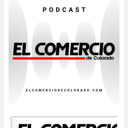
7
HOGAR Y SALUD
Insistir también tiene su
precio
8
•
ESTADOS UNIDOS
HOGAR Y SALUD
NOTICIAS
EE. UU. reporta sus primeras
dos muertes por Cyclospora
en Michigan
9
•
ESTADOS UNIDOS
HOGAR Y SALUD
NOTICIAS
Más casos de sarampión en
EEUU este año que en 2025