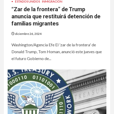
•
ESTADOS UNIDOS
INMIGRACIÓN
“Zar de la frontera” de Trump
anuncia que restituirá detención de
familias migrantes
diciembre 26, 2024
Washington/Agencia Efe El 'zar de la frontera' de
Donald Trump, Tom Homan, anunció este jueves que
el futuro Gobierno de...
6
HOGAR Y SALUD
Gas radón exige atención de
compradores e inquilinos