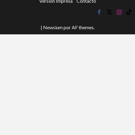
Versión Impresa
Contacto
facebook
twitter
instagr
tik
tok
|
Newsium
por AF themes.