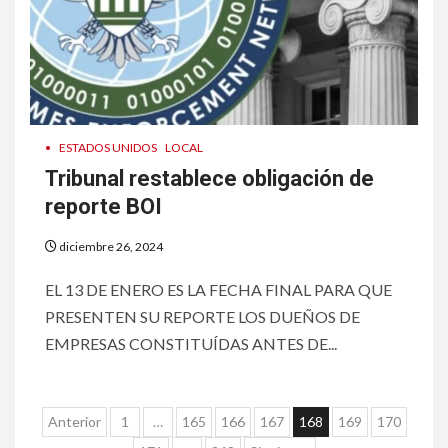
7
HOGAR Y SALUD
Insistir también tiene su
precio
•
ESTADOS UNIDOS
LOCAL
Tribunal restablece obligación de
8
•
ESTADOS UNIDOS
HOGAR Y SALUD
reporte BOI
NOTICIAS
EE. UU. reporta sus primeras
diciembre 26, 2024
dos muertes por Cyclospora
en Michigan
EL 13 DE ENERO ES LA FECHA FINAL PARA QUE
PRESENTEN SU REPORTE LOS DUEÑOS DE
9
EMPRESAS CONSTITUÍDAS ANTES DE...
•
ESTADOS UNIDOS
HOGAR Y SALUD
NOTICIAS
Más casos de sarampión en
EEUU este año que en 2025
Paginación
Anterior
1
…
165
166
167
168
169
170