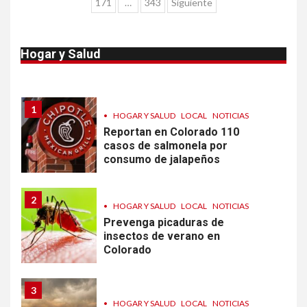
de
171
…
343
Siguiente
10
•
ESTADOS UNIDOS
HOGAR Y SALUD
entradas
NOTICIAS
Van 4,100 casos confirmados
Hogar y Salud
por parásito que causa
diarrea en EEUU
1
•
HOGAR Y SALUD
LOCAL
NOTICIAS
Reportan en Colorado 110
casos de salmonela por
consumo de jalapeños
2
•
HOGAR Y SALUD
LOCAL
NOTICIAS
Prevenga picaduras de
insectos de verano en
Colorado
3
•
HOGAR Y SALUD
LOCAL
NOTICIAS