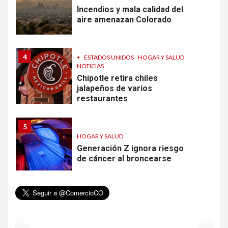
Incendios y mala calidad del
aire amenazan Colorado
4
•
ESTADOS UNIDOS
HOGAR Y SALUD
NOTICIAS
Chipotle retira chiles
jalapeños de varios
restaurantes
5
HOGAR Y SALUD
Generación Z ignora riesgo
de cáncer al broncearse
6
HOGAR Y SALUD
Gas radón exige atención de
compradores e inquilinos