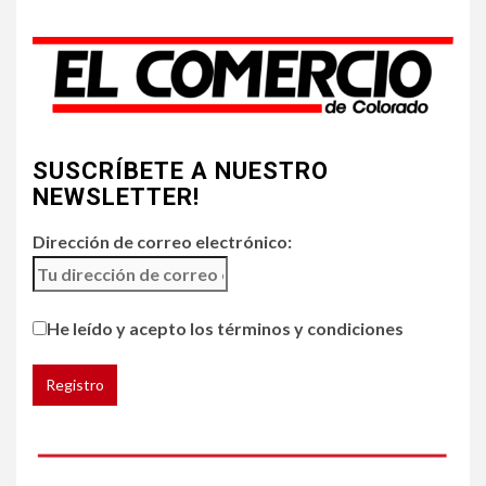
Incendios y mala calidad del
aire amenazan Colorado
4
•
ESTADOS UNIDOS
HOGAR Y SALUD
NOTICIAS
SUSCRÍBETE A NUESTRO
Chipotle retira chiles
jalapeños de varios
NEWSLETTER!
restaurantes
Dirección de correo electrónico:
5
HOGAR Y SALUD
Generación Z ignora riesgo
He leído y acepto los términos y condiciones
de cáncer al broncearse