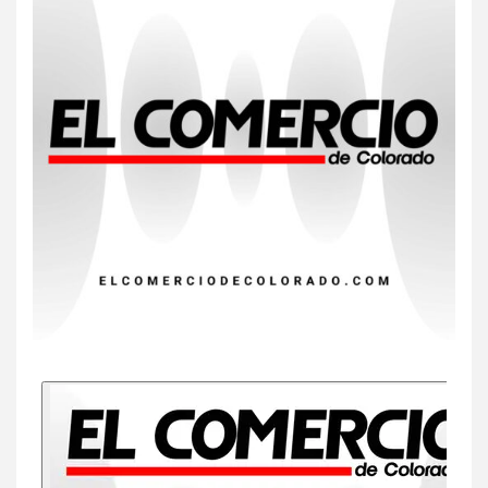
7
HOGAR Y SALUD
Insistir también tiene su
precio
8
•
ESTADOS UNIDOS
HOGAR Y SALUD
NOTICIAS
EE. UU. reporta sus primeras
dos muertes por Cyclospora
en Michigan
9
•
ESTADOS UNIDOS
HOGAR Y SALUD
NOTICIAS
Más casos de sarampión en
EEUU este año que en 2025
10
•
ESTADOS UNIDOS
HOGAR Y SALUD
NOTICIAS