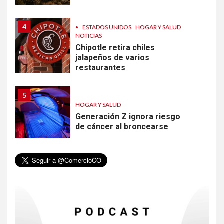
4
•
ESTADOS UNIDOS
HOGAR Y SALUD
NOTICIAS
Chipotle retira chiles
jalapeños de varios
restaurantes
5
HOGAR Y SALUD
Generación Z ignora riesgo
de cáncer al broncearse
6
HOGAR Y SALUD
Gas radón exige atención de
compradores e inquilinos