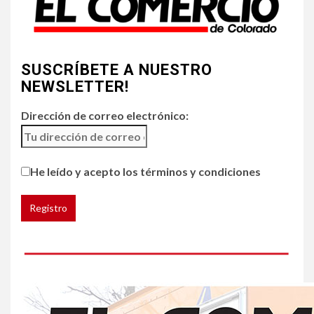
4
•
ESTADOS UNIDOS
HOGAR Y SALUD
NOTICIAS
SUSCRÍBETE A NUESTRO
Chipotle retira chiles
jalapeños de varios
NEWSLETTER!
restaurantes
Dirección de correo electrónico:
5
HOGAR Y SALUD
Generación Z ignora riesgo
He leído y acepto los términos y condiciones
de cáncer al broncearse