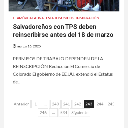
7
HOGAR Y SALUD
Insistir también tiene su
•
AMÉRICA LATINA
ESTADOS UNIDOS
INMIGRACIÓN
precio
Salvadoreños con TPS deben
reinscribirse antes del 18 de marzo
8
•
ESTADOS UNIDOS
HOGAR Y SALUD
NOTICIAS
marzo 16, 2025
EE. UU. reporta sus primeras
dos muertes por Cyclospora
PERMISOS DE TRABAJO DEPENDEN DE LA
en Michigan
REINSCRIPCIÓN Redacción El Comercio de
Colorado El gobierno de EE.UU. extendió el Estatus
9
de...
•
ESTADOS UNIDOS
HOGAR Y SALUD
NOTICIAS
Más casos de sarampión en
EEUU este año que en 2025
Paginación
Anterior
1
…
240
241
242
243
244
245
de
246
…
534
Siguiente
10
•
ESTADOS UNIDOS
HOGAR Y SALUD
entradas
NOTICIAS