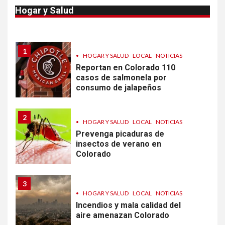
Van 4,100 casos confirmados
Hogar y Salud
por parásito que causa
diarrea en EEUU
1
•
HOGAR Y SALUD
LOCAL
NOTICIAS
Reportan en Colorado 110
casos de salmonela por
consumo de jalapeños
2
•
HOGAR Y SALUD
LOCAL
NOTICIAS
Prevenga picaduras de
insectos de verano en
Colorado
3
•
HOGAR Y SALUD
LOCAL
NOTICIAS
Incendios y mala calidad del
aire amenazan Colorado