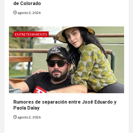
de Colorado
Gas radón exige atención de
compradores e inquilinos
agosto 2, 2026
8
ENTRETENIMIENTO
HOGAR Y SALUD
Insistir también tiene su
precio
9
•
ESTADOS UNIDOS
HOGAR Y SALUD
NOTICIAS
EE. UU. reporta sus primeras
dos muertes por Cyclospora
en Michigan
Rumores de separación entre José Eduardo y
Paola Dalay
10
•
ESTADOS UNIDOS
HOGAR Y SALUD
agosto 2, 2026
NOTICIAS
Más casos de sarampión en
EEUU este año que en 2025