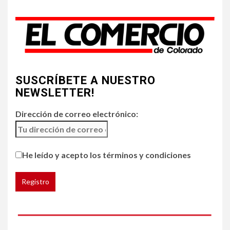
4
•
HOGAR Y SALUD
LOCAL
NOTICIAS
Incendios y mala calidad del
aire amenazan Colorado
SUSCRÍBETE A NUESTRO
5
•
ESTADOS UNIDOS
HOGAR Y SALUD
NOTICIAS
NEWSLETTER!
Chipotle retira chiles
jalapeños de varios
Dirección de correo electrónico:
restaurantes
He leído y acepto los términos y condiciones