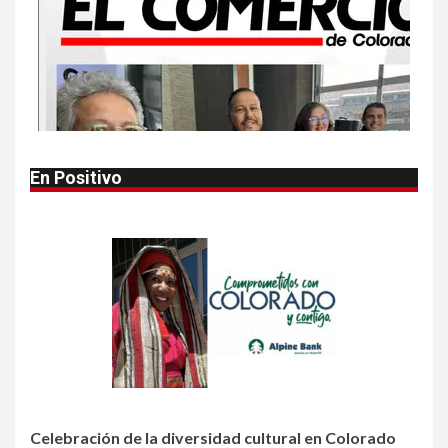
EEUU este año que en 2025
1
•
ESTADOS UNIDOS
HOGAR Y SALUD
NOTICIAS
Autoridades alertan sobre
bacteria carnívora en aguas
en aguas del golfo
En Positivo
2
•
HOGAR Y SALUD
LOCAL
NOTICIAS
Reportan en Colorado 110
casos de salmonela por
consumo de jalapeños
3
•
HOGAR Y SALUD
LOCAL
NOTICIAS
Prevenga picaduras de
insectos de verano en
Colorado
Celebración de la diversidad cultural en Colorado