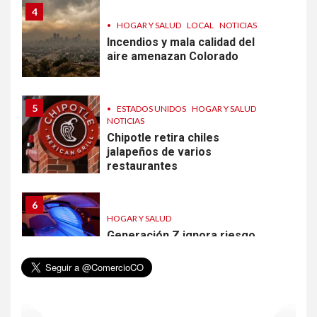
4
•
HOGAR Y SALUD
LOCAL
NOTICIAS
Incendios y mala calidad del
aire amenazan Colorado
5
•
ESTADOS UNIDOS
HOGAR Y SALUD
NOTICIAS
Chipotle retira chiles
jalapeños de varios
restaurantes
6
HOGAR Y SALUD
Generación Z ignora riesgo
de cáncer al broncearse
7
HOGAR Y SALUD