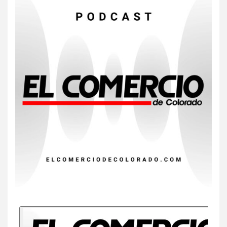
Gas radón exige atención de
compradores e inquilinos
8
HOGAR Y SALUD
Insistir también tiene su
precio
9
•
ESTADOS UNIDOS
HOGAR Y SALUD
NOTICIAS
EE. UU. reporta sus primeras
dos muertes por Cyclospora
en Michigan
10
•
ESTADOS UNIDOS
HOGAR Y SALUD
NOTICIAS
Más casos de sarampión en