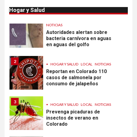
Hogar y Salud
1
•
ESTADOS UNIDOS
HOGAR Y SALUD
NOTICIAS
Autoridades alertan sobre
bacteria carnívora en aguas
en aguas del golfo
2
•
HOGAR Y SALUD
LOCAL
NOTICIAS
Reportan en Colorado 110
casos de salmonela por
consumo de jalapeños
3
•
HOGAR Y SALUD
LOCAL
NOTICIAS
Prevenga picaduras de
insectos de verano en
Colorado