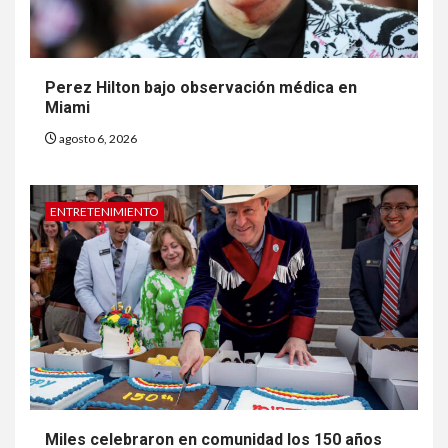
Perez Hilton bajo observación médica en
Miami
agosto 6, 2026
ENTRETENIMIENTO
6
HOGAR Y SALUD
Generación Z ignora riesgo
de cáncer al broncearse
7
Miles celebraron en comunidad los 150 años
HOGAR Y SALUD