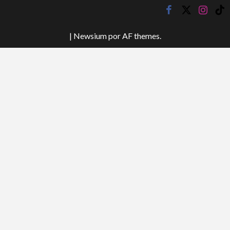
facebook
twitter
instagr
tik
tok
|
Newsium
por AF themes.