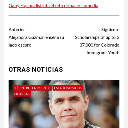
Gaby Espino disfruta el reto de hacer comedia
Post
Anterior
Siguiente
navigation
Alejandra Guzmán enseña su
Scholarships of up to $
lado oscuro
37,000 for Colorado
Immigrant Youth
OTRAS NOTICIAS
•
ENTRETENIMIENTO
ESTADOS UNIDOS
NOTICIAS