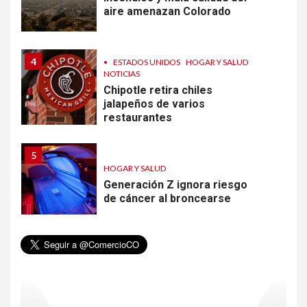
aire amenazan Colorado
4
•
ESTADOS UNIDOS
HOGAR Y SALUD
NOTICIAS
Chipotle retira chiles
jalapeños de varios
restaurantes
5
HOGAR Y SALUD
Generación Z ignora riesgo
de cáncer al broncearse
6
HOGAR Y SALUD
Gas radón exige atención de
compradores e inquilinos