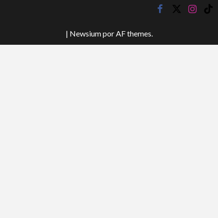
facebook
twitter
instagr
tik
tok
|
Newsium
por AF themes.