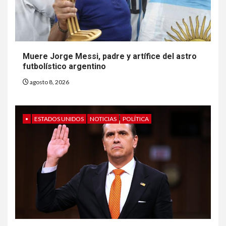
Muere Jorge Messi, padre y artífice del astro
futbolístico argentino
agosto 8, 2026
•
ESTADOS UNIDOS
NOTICIAS
POLÍTICA
6
HOGAR Y SALUD
Gas radón exige atención de
compradores e inquilinos