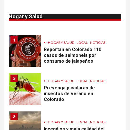
10
•
ESTADOS UNIDOS
HOGAR Y SALUD
NOTICIAS
Van 4,100 casos confirmados
Hogar y Salud
por parásito que causa
diarrea en EEUU
1
•
HOGAR Y SALUD
LOCAL
NOTICIAS
Reportan en Colorado 110
casos de salmonela por
consumo de jalapeños
2
•
HOGAR Y SALUD
LOCAL
NOTICIAS
Prevenga picaduras de
insectos de verano en
Colorado
3
•
HOGAR Y SALUD
LOCAL
NOTICIAS
Incendios y mala calidad del