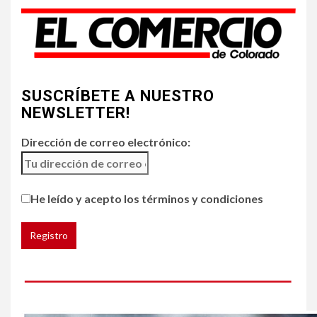
aire amenazan Colorado
4
•
ESTADOS UNIDOS
HOGAR Y SALUD
NOTICIAS
SUSCRÍBETE A NUESTRO
Chipotle retira chiles
jalapeños de varios
NEWSLETTER!
restaurantes
Dirección de correo electrónico:
5
HOGAR Y SALUD
Generación Z ignora riesgo
He leído y acepto los términos y condiciones
de cáncer al broncearse