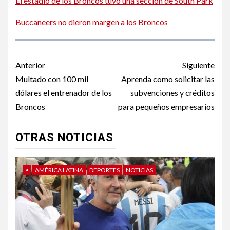
El estadio de los Broncos tuvo una sección de South Park
Buccaneers no dieron margen a los Broncos
Post
Anterior
Siguiente
navigation
Multado con 100 mil
Aprenda como solicitar las
dólares el entrenador de los
subvenciones y créditos
Broncos
para pequeños empresarios
OTRAS NOTICIAS
•
AMÉRICA LATINA
DEPORTES
NOTICIAS