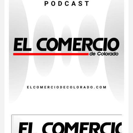
7
HOGAR Y SALUD
Insistir también tiene su
precio
8
•
ESTADOS UNIDOS
HOGAR Y SALUD
NOTICIAS
EE. UU. reporta sus primeras
dos muertes por Cyclospora
en Michigan
9
•
ESTADOS UNIDOS
HOGAR Y SALUD
NOTICIAS
Más casos de sarampión en
EEUU este año que en 2025