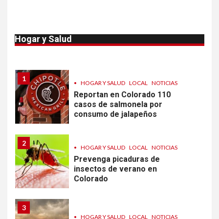
10
•
ESTADOS UNIDOS
HOGAR Y SALUD
NOTICIAS
Van 4,100 casos confirmados
Hogar y Salud
por parásito que causa
diarrea en EEUU
1
•
HOGAR Y SALUD
LOCAL
NOTICIAS
Reportan en Colorado 110
casos de salmonela por
consumo de jalapeños
2
•
HOGAR Y SALUD
LOCAL
NOTICIAS
Prevenga picaduras de
insectos de verano en
Colorado
3
•
HOGAR Y SALUD
LOCAL
NOTICIAS