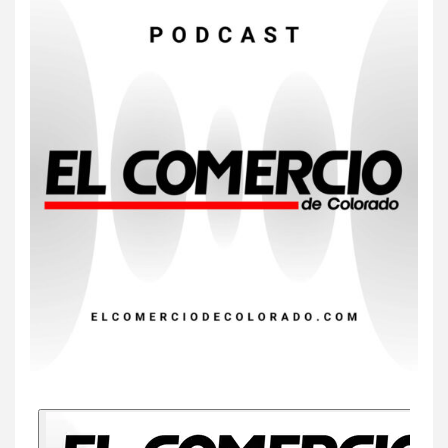
7
HOGAR Y SALUD
Insistir también tiene su
precio
8
•
ESTADOS UNIDOS
HOGAR Y SALUD
NOTICIAS
EE. UU. reporta sus primeras
dos muertes por Cyclospora
en Michigan
9
•
ESTADOS UNIDOS
HOGAR Y SALUD
NOTICIAS
Más casos de sarampión en
EEUU este año que en 2025