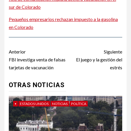
sur de Colorado
Pequeños empresarios rechazan impuesto a la gasolina
en Colorado
Post
Anterior
Siguiente
navigation
FBI investiga venta de falsas
El juego y la gestión del
tarjetas de vacunación
estrés
OTRAS NOTICIAS
•
ESTADOS UNIDOS
NOTICIAS
POLÍTICA