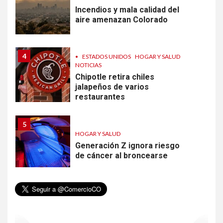
Incendios y mala calidad del
aire amenazan Colorado
4
•
ESTADOS UNIDOS
HOGAR Y SALUD
NOTICIAS
Chipotle retira chiles
jalapeños de varios
restaurantes
5
HOGAR Y SALUD
Generación Z ignora riesgo
de cáncer al broncearse
6
HOGAR Y SALUD
Gas radón exige atención de
compradores e inquilinos