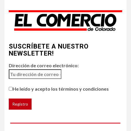
Incendios y mala calidad del
aire amenazan Colorado
4
•
ESTADOS UNIDOS
HOGAR Y SALUD
NOTICIAS
SUSCRÍBETE A NUESTRO
Chipotle retira chiles
jalapeños de varios
NEWSLETTER!
restaurantes
Dirección de correo electrónico:
5
HOGAR Y SALUD
Generación Z ignora riesgo
He leído y acepto los términos y condiciones
de cáncer al broncearse