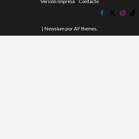
Versión Impresa
Contacto
facebook
twitter
instagr
tik
tok
|
Newsium
por AF themes.