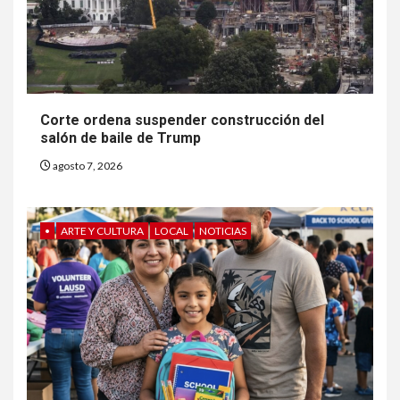
Corte ordena suspender construcción del
salón de baile de Trump
agosto 7, 2026
•
ARTE Y CULTURA
LOCAL
NOTICIAS
6
HOGAR Y SALUD
Gas radón exige atención de
compradores e inquilinos