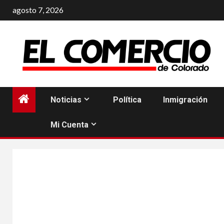
Saltar
agosto 7, 2026
al
contenido
Noticias
Política
Inmigración
Mi Cuenta