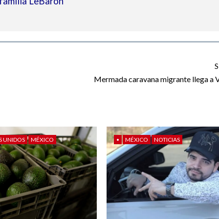
familia LeBarón
S
Mermada caravana migrante llega a 
S UNIDOS
MÉXICO
•
MÉXICO
NOTICIAS