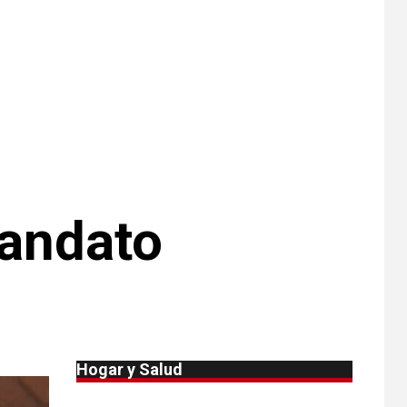
Michigan
•
ESTADOS UNIDOS
9
HOGAR Y SALUD
NOTICIAS
Más casos de
sarampión en EEUU
este año que en 2025
•
ESTADOS UNIDOS
10
HOGAR Y SALUD
NOTICIAS
Van 4,100 casos
andato
confirmados por
parásito que causa
diarrea en EEUU
•
HOGAR Y SALUD
LOCAL
NOTICIAS
1
Reportan en
Colorado 110 casos
Hogar y Salud
de salmonela por
consumo de