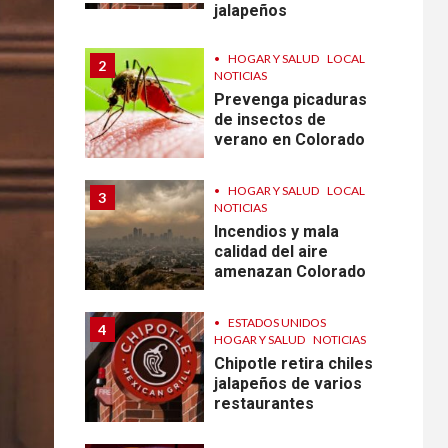
jalapeños
•
HOGAR Y SALUD
LOCAL
2
NOTICIAS
Prevenga picaduras
de insectos de
verano en Colorado
•
HOGAR Y SALUD
LOCAL
3
NOTICIAS
Incendios y mala
calidad del aire
amenazan Colorado
•
ESTADOS UNIDOS
4
HOGAR Y SALUD
NOTICIAS
Chipotle retira chiles
jalapeños de varios
restaurantes