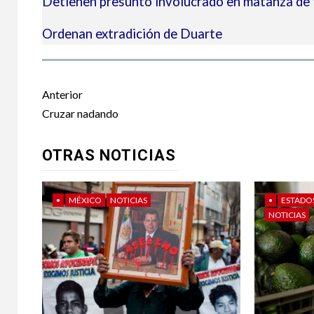
Detienen presunto involucrado en matanza de 
Ordenan extradición de Duarte
Post
Anterior
navigation
Cruzar nadando
OTRAS NOTICIAS
•
MÉXICO
NOTICIAS
•
ESTADO
NOTICIAS