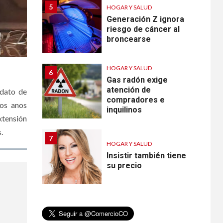
5
HOGAR Y SALUD
Generación Z ignora
riesgo de cáncer al
broncearse
HOGAR Y SALUD
6
Gas radón exige
atención de
ndato de
compradores e
dos anos
inquilinos
xtensión
.
7
HOGAR Y SALUD
Insistir también tiene
su precio
•
ESTADOS UNIDOS
HOGAR Y SALUD
NOTICIAS
8
EE. UU. reporta sus