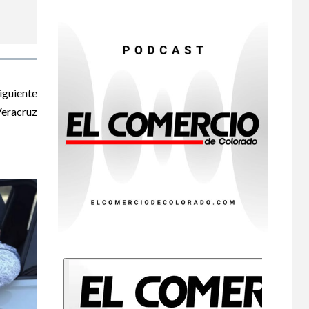
primeras dos
muertes por
Cyclospora en
Michigan
•
ESTADOS UNIDOS
9
iguiente
HOGAR Y SALUD
NOTICIAS
Veracruz
Más casos de
sarampión en EEUU
este año que en 2025
•
ESTADOS UNIDOS
10
HOGAR Y SALUD
NOTICIAS
Van 4,100 casos
confirmados por
parásito que causa
diarrea en EEUU
•
HOGAR Y SALUD
LOCAL
NOTICIAS
1
Reportan en