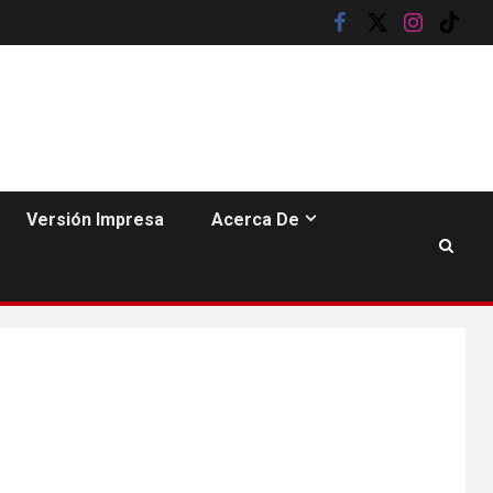
facebook
twitter
instagram
tik
tok
HOGAR Y SALUD
6
Gas radón exige
atención de
compradores e
inquilinos
Versión Impresa
Acerca De
7
HOGAR Y SALUD
Insistir también tiene
su precio
•
ESTADOS UNIDOS
HOGAR Y SALUD
NOTICIAS
8
EE. UU. reporta sus
primeras dos
muertes por
Cyclospora en