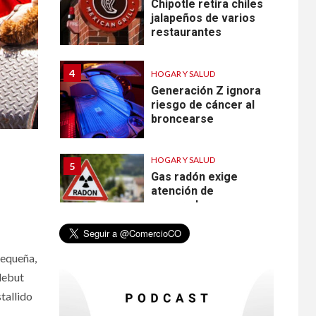
Chipotle retira chiles
jalapeños de varios
restaurantes
4
HOGAR Y SALUD
Generación Z ignora
riesgo de cáncer al
broncearse
HOGAR Y SALUD
5
Gas radón exige
atención de
compradores e
inquilinos
pequeña,
6
HOGAR Y SALUD
 debut
Insistir también tiene
tallido
su precio