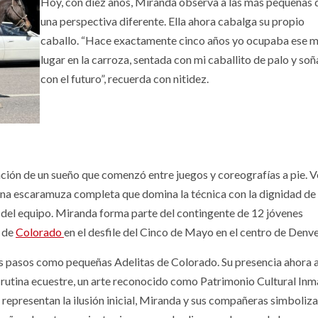
Hoy, con diez años, Miranda observa a las más pequeñas
una perspectiva diferente. Ella ahora cabalga su propio
caballo. “Hace exactamente cinco años yo ocupaba ese 
lugar en la carroza, sentada con mi caballito de palo y so
con el futuro”, recuerda con nitidez.
ación de un sueño que comenzó entre juegos y coreografías a pie. V
una escaramuza completa que domina la técnica con la dignidad de
ón del equipo. Miranda forma parte del contingente de 12 jóvenes
s de
Colorado
en el desfile del Cinco de Mayo en el centro de Denv
ros pasos como pequeñas Adelitas de Colorado. Su presencia ahora 
 rutina ecuestre, un arte reconocido como Patrimonio Cultural Inm
representan la ilusión inicial, Miranda y sus compañeras simboliza