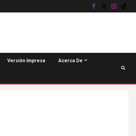
facebook
twitter
instagram
tik
tok
Versión Impresa
Acerca De
6
HOGAR Y SALUD
Insistir también tiene
su precio