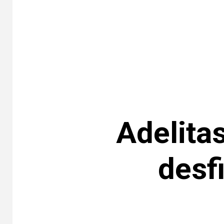
Adelita
desf