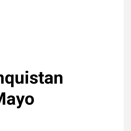
•
ESTADOS UNIDOS
HOGAR Y SALUD
NOTICIAS
7
EE. UU. reporta sus
primeras dos
muertes por
Cyclospora en
Michigan
•
ESTADOS UNIDOS
8
HOGAR Y SALUD
NOTICIAS
Más casos de
sarampión en EEUU
nquistan
este año que en 2025
•
ESTADOS UNIDOS
 Mayo
9
HOGAR Y SALUD
NOTICIAS
Van 4,100 casos
confirmados por
parásito que causa
diarrea en EEUU
•
ESTADOS UNIDOS