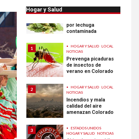
10
HOGAR Y SALUD
NOTICIAS
Hogar y Salud
Sigue investigación
sobre Taylor Farms
por lechuga
contaminada
•
HOGAR Y SALUD
LOCAL
1
NOTICIAS
Prevenga picaduras
de insectos de
verano en Colorado
•
HOGAR Y SALUD
LOCAL
2
NOTICIAS
Incendios y mala
calidad del aire
amenazan Colorado
•
ESTADOS UNIDOS
3
HOGAR Y SALUD
NOTICIAS