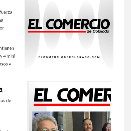
 fuerza
•
ESTADOS UNIDOS
HOGAR Y SALUD
NOTICIAS
ha
7
EE. UU. reporta sus
por
primeras dos
muertes por
Cyclospora en
Michigan
ntienen
y 4 mini
•
ESTADOS UNIDOS
osos y
8
HOGAR Y SALUD
NOTICIAS
Más casos de
sarampión en EEUU
este año que en 2025
a
•
ESTADOS UNIDOS
tos de
9
HOGAR Y SALUD
NOTICIAS
Van 4,100 casos
confirmados por
parásito que causa
diarrea en EEUU