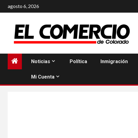
Saltar
agosto 6, 2026
al
contenido
Noticias
Política
Inmigración
Mi Cuenta