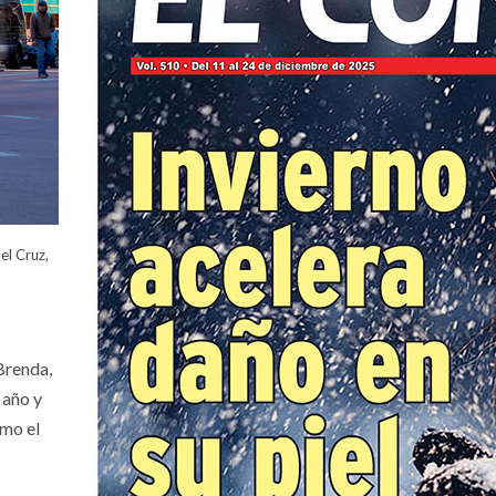
el Cruz,
Brenda,
 año y
ómo el