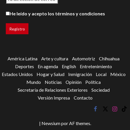
He leído y acepto los términos y condiciones
América Latina
Arte y cultura
Automotriz
Chihuahua
Deportes
En agenda
English
Entretenimiento
Estados Unidos
Hogar y Salud
Inmigración
Local
México
Mundo
Noticias
Opinión
Política
Secretaría de Relaciones Exteriores
Sociedad
Versión Impresa
Contacto
facebook
twitter
instagr
tik
tok
|
Newsium
por AF themes.