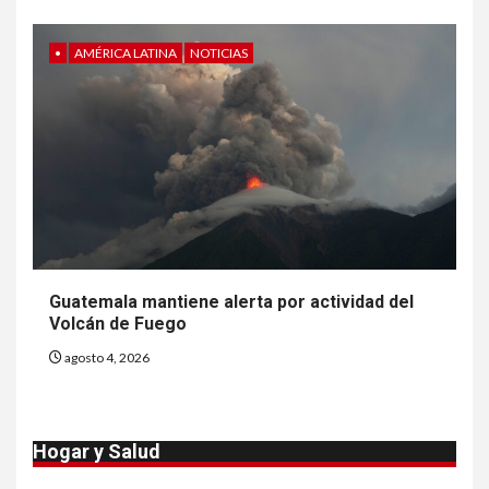
precio
•
AMÉRICA LATINA
NOTICIAS
8
•
ESTADOS UNIDOS
HOGAR Y SALUD
NOTICIAS
EE. UU. reporta sus primeras
dos muertes por Cyclospora
en Michigan
9
•
ESTADOS UNIDOS
HOGAR Y SALUD
NOTICIAS
Más casos de sarampión en
Guatemala mantiene alerta por actividad del
EEUU este año que en 2025
Volcán de Fuego
agosto 4, 2026
10
•
ESTADOS UNIDOS
HOGAR Y SALUD
NOTICIAS
Van 4,100 casos confirmados
Hogar y Salud
por parásito que causa
diarrea en EEUU