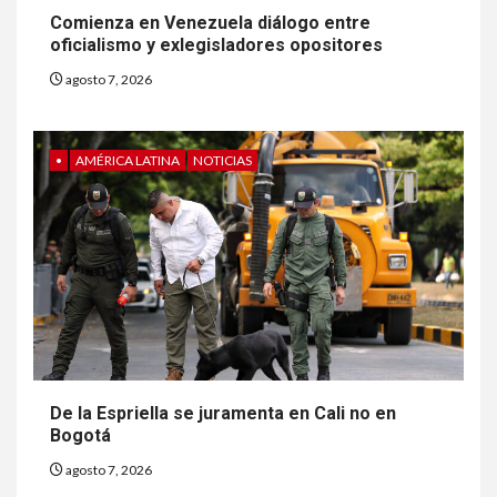
Comienza en Venezuela diálogo entre
oficialismo y exlegisladores opositores
agosto 7, 2026
•
AMÉRICA LATINA
NOTICIAS
6
HOGAR Y SALUD
Gas radón exige atención de
compradores e inquilinos
De la Espriella se juramenta en Cali no en
Bogotá
7
HOGAR Y SALUD
agosto 7, 2026
Insistir también tiene su