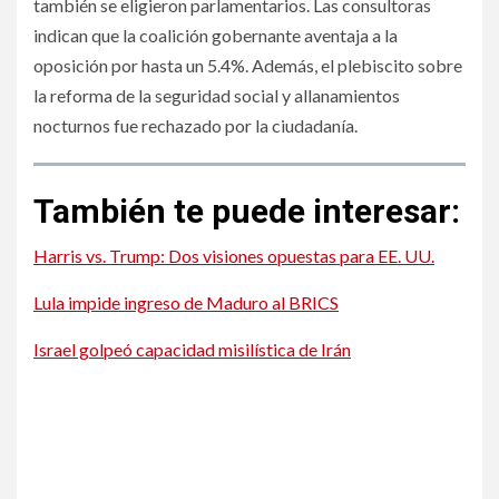
también se eligieron parlamentarios. Las consultoras
indican que la coalición gobernante aventaja a la
oposición por hasta un 5.4%. Además, el plebiscito sobre
la reforma de la seguridad social y allanamientos
nocturnos fue rechazado por la ciudadanía.
También te puede interesar:
Harris vs. Trump: Dos visiones opuestas para EE. UU.
Lula impide ingreso de Maduro al BRICS
Israel golpeó capacidad misilística de Irán
Jugador de Broncos se recupera luego de sobrevivir a
tiroteo en Denver
Jugador de Broncos se recupera luego de sobrevivir a
tiroteo en Denver