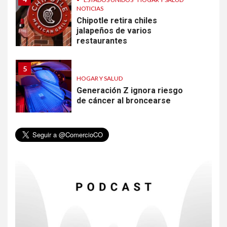
NOTICIAS
Chipotle retira chiles
jalapeños de varios
restaurantes
5
HOGAR Y SALUD
Generación Z ignora riesgo
de cáncer al broncearse
6
HOGAR Y SALUD
Gas radón exige atención de
compradores e inquilinos
7
HOGAR Y SALUD
Insistir también tiene su