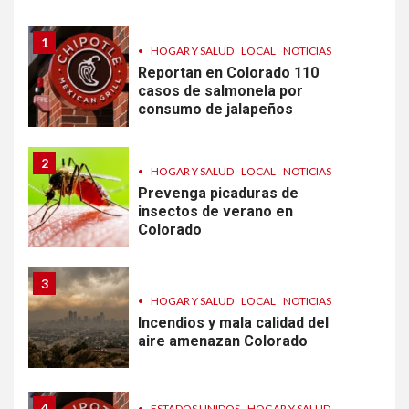
1
•
HOGAR Y SALUD
LOCAL
NOTICIAS
Reportan en Colorado 110
casos de salmonela por
consumo de jalapeños
2
•
HOGAR Y SALUD
LOCAL
NOTICIAS
Prevenga picaduras de
insectos de verano en
Colorado
3
•
HOGAR Y SALUD
LOCAL
NOTICIAS
Incendios y mala calidad del
aire amenazan Colorado
4
•
ESTADOS UNIDOS
HOGAR Y SALUD