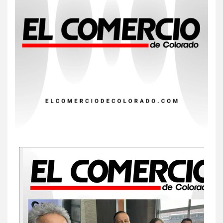
precio
8
•
ESTADOS UNIDOS
HOGAR Y SALUD
NOTICIAS
EE. UU. reporta sus primeras
dos muertes por Cyclospora
en Michigan
9
•
ESTADOS UNIDOS
HOGAR Y SALUD
NOTICIAS
Más casos de sarampión en
EEUU este año que en 2025
10
•
ESTADOS UNIDOS
HOGAR Y SALUD
NOTICIAS
Van 4,100 casos confirmados
por parásito que causa
diarrea en EEUU