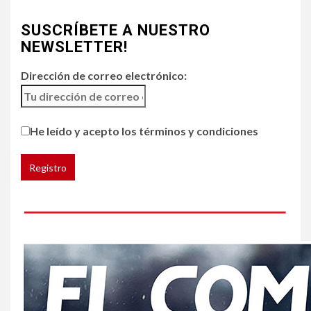
4
•
ESTADOS UNIDOS
HOGAR Y SALUD
NOTICIAS
SUSCRÍBETE A NUESTRO
Chipotle retira chiles
jalapeños de varios
NEWSLETTER!
restaurantes
Dirección de correo electrónico:
5
HOGAR Y SALUD
Generación Z ignora riesgo
He leído y acepto los términos y condiciones
de cáncer al broncearse