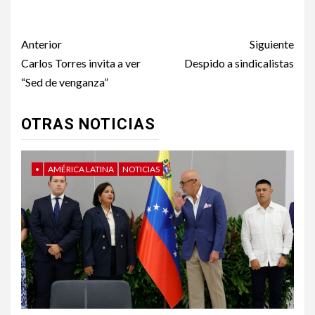
A segunda vuelta
Post
Anterior
Siguiente
navigation
Carlos Torres invita a ver
Despido a sindicalistas
“Sed de venganza”
OTRAS NOTICIAS
•
AMÉRICA LATINA
NOTICIAS